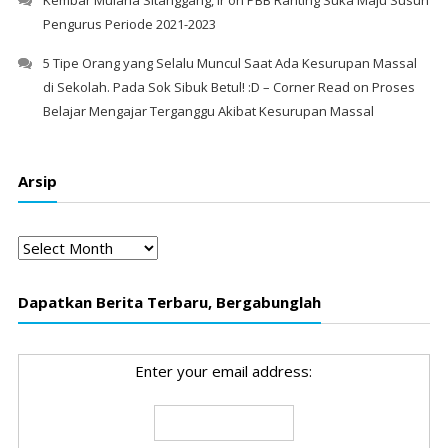
Kembar Mulana Sitanggang, Ir
on
PBB Ranting Suka Maju Susun
Pengurus Periode 2021-2023
5 Tipe Orang yang Selalu Muncul Saat Ada Kesurupan Massal
di Sekolah. Pada Sok Sibuk Betul! :D – Corner Read
on
Proses
Belajar Mengajar Terganggu Akibat Kesurupan Massal
Arsip
Arsip
Dapatkan Berita Terbaru, Bergabunglah
Enter your email address: