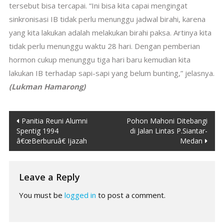
tersebut bisa tercapai. “Ini bisa kita capai mengingat
sinkronisasi IB tidak perlu menunggu jadwal birahi, karena
yang kita lakukan adalah melakukan birahi paksa. Artinya kita
tidak perlu menunggu waktu 28 hari. Dengan pemberian
hormon cukup menunggu tiga hari baru kemudian kita
lakukan IB terhadap sapi-sapi yang belum bunting,” jelasnya.
(Lukman Hamarong)
Post
Panitia Reuni Alumni
Pohon Mahoni Ditebangi
Spentig 1994
di Jalan Lintas P.Siantar-
navigation
â€œBerburuâ€ Ijazah
Medan
Leave a Reply
You must be
logged in
to post a comment.