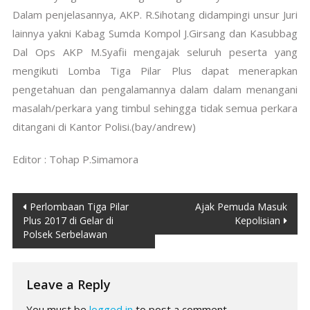
Dalam penjelasannya, AKP. R.Sihotang didampingi unsur Juri
lainnya yakni Kabag Sumda Kompol J.Girsang dan Kasubbag
Dal Ops AKP M.Syafii mengajak seluruh peserta yang
mengikuti Lomba Tiga Pilar Plus dapat menerapkan
pengetahuan dan pengalamannya dalam dalam menangani
masalah/perkara yang timbul sehingga tidak semua perkara
ditangani di Kantor Polisi.(bay/andrew)
Editor : Tohap P.Simamora
Post
Perlombaan Tiga Pilar
Ajak Pemuda Masuk
Plus 2017 di Gelar di
Kepolisian
navigation
Polsek Serbelawan
Leave a Reply
You must be
logged in
to post a comment.