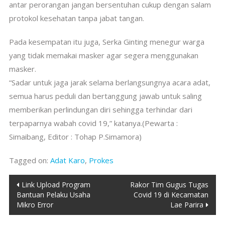
antar perorangan jangan bersentuhan cukup dengan salam
protokol kesehatan tanpa jabat tangan.
Pada kesempatan itu juga, Serka Ginting menegur warga
yang tidak memakai masker agar segera menggunakan
masker.
“Sadar untuk jaga jarak selama berlangsungnya acara adat,
semua harus peduli dan bertanggung jawab untuk saling
memberikan perlindungan diri sehingga terhindar dari
terpaparnya wabah covid 19,” katanya.(Pewarta :
Simaibang, Editor : Tohap P.Simamora)
Tagged on:
Adat Karo
,
Prokes
Post
Link Upload Program
Rakor Tim Gugus Tugas
Bantuan Pelaku Usaha
Covid 19 di Kecamatan
navigation
Mikro Error
Lae Parira