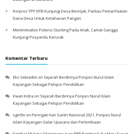
Korprov TPP NTB Kunjungi Desa Beririjak, Pantau Pemanfaatan
Dana Desa Untuk Ketahanan Pangan.
Meminimalisir Potensi Stunting Pada Anak, Camat Gangga
Kunjungi Posyandu Kerurak
Komentar Terbaru
Eko Sekiadim
on
Sejarah Berdirinya Ponpes Nurul Islam
Kayangan Sebagai Pelopor Pendidikan
Irwan Indra
on
Sejarah Berdirinya Ponpes Nurul Islam
Kayangan Sebagai Pelopor Pendidikan
sgmfm
on
Peringati Hari Santri Nasional 2021, Ponpes Nurul
Islam Kayangan Gelar Upacara dan Perlombaan
Kembar Mulana Sitanggang, Ir
on
PBB Ranting Suka Maju Susun