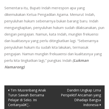
Sementara itu, Bupati Indah merespon apa yang
dikemukakan Ketua Pengadilan Agama. Menurut Indah,
penyuluhan hukum sebenarnya bukan barang baru. Indah
mengungkapkan, penyuluhan hukum sudah dilaksanakan, pun
dengan pengajian. Namun, kata Indah, mungkin frekuensi
dan kualitasnya yang perlu ditingkatkan lagi. “Sebenarnya
penyuluhan hukum itu sudah kita lakukan, termasuk
pengajian. Namun mungkin frekuaensi dan kualitasnya yang
perlu kita tingkatkan lagi,” pungkas Indah
(Lukman
Hamarong)
Post
Tim Musrenbang Anak
Dandim Ungkap Lima
Turun Sawah Bersama
Perspektif Ancaman yang
navigation
Pelajar di Seko. Ini
Dihadapi Bangsa
Ceritanyaâ€¦..
Indonesia