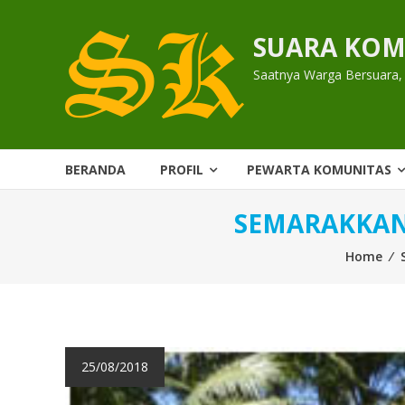
Skip
to
SUARA KOM
content
Saatnya Warga Bersuara,
BERANDA
PROFIL
PEWARTA KOMUNITAS
SEMARAKKAN
Home
⁄
25/08/2018