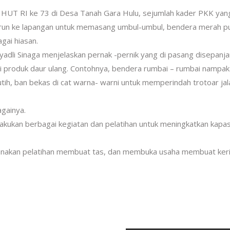
HUT RI ke 73 di Desa Tanah Gara Hulu, sejumlah kader PKK yan
turun ke lapangan untuk memasang umbul-umbul, bendera merah pu
gai hiasan.
adli Sinaga menjelaskan pernak -pernik yang di pasang disepanj
ri produk daur ulang. Contohnya, bendera rumbai – rumbai nampak
ih, ban bekas di cat warna- warni untuk memperindah trotoar jal
againya.
kukan berbagai kegiatan dan pelatihan untuk meningkatkan kapas
sanakan pelatihan membuat tas, dan membuka usaha membuat keri