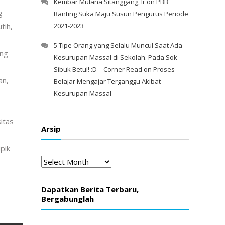
Kembar Mulana Sitanggang, Ir
on
PBB
g
Ranting Suka Maju Susun Pengurus Periode
tih,
2021-2023
5 Tipe Orang yang Selalu Muncul Saat Ada
ang
Kesurupan Massal di Sekolah. Pada Sok
Sibuk Betul! :D – Corner Read
on
Proses
an,
Belajar Mengajar Terganggu Akibat
Kesurupan Massal
itas
Arsip
pik
Arsip
Dapatkan Berita Terbaru,
Bergabunglah