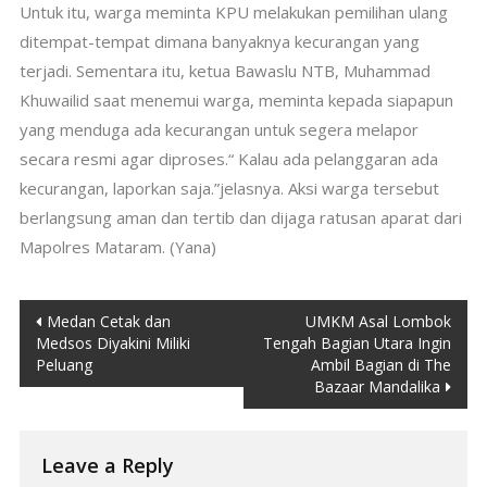
Untuk itu, warga meminta KPU melakukan pemilihan ulang
ditempat-tempat dimana banyaknya kecurangan yang
terjadi. Sementara itu, ketua Bawaslu NTB, Muhammad
Khuwailid saat menemui warga, meminta kepada siapapun
yang menduga ada kecurangan untuk segera melapor
secara resmi agar diproses.“ Kalau ada pelanggaran ada
kecurangan, laporkan saja.”jelasnya. Aksi warga tersebut
berlangsung aman dan tertib dan dijaga ratusan aparat dari
Mapolres Mataram. (Yana)
Post
Medan Cetak dan
UMKM Asal Lombok
Medsos Diyakini Miliki
Tengah Bagian Utara Ingin
navigation
Peluang
Ambil Bagian di The
Bazaar Mandalika
Leave a Reply