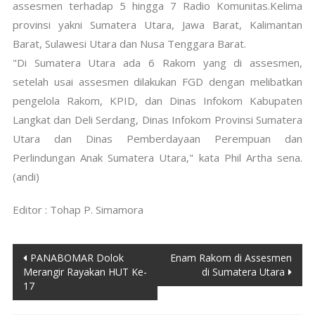
assesmen terhadap 5 hingga 7 Radio Komunitas.Kelima
provinsi yakni Sumatera Utara, Jawa Barat, Kalimantan
Barat, Sulawesi Utara dan Nusa Tenggara Barat.
"Di Sumatera Utara ada 6 Rakom yang di assesmen,
setelah usai assesmen dilakukan FGD dengan melibatkan
pengelola Rakom, KPID, dan Dinas Infokom Kabupaten
Langkat dan Deli Serdang, Dinas Infokom Provinsi Sumatera
Utara dan Dinas Pemberdayaan Perempuan dan
Perlindungan Anak Sumatera Utara," kata Phil Artha sena.
(andi)
Editor : Tohap P. Simamora
Post
PANABOMAR Dolok
Enam Rakom di Assesmen
Merangir Rayakan HUT Ke-
di Sumatera Utara
navigation
17