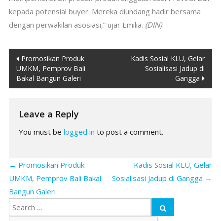
kepada potensial buyer. Mereka diundang hadir bersama
dengan perwakilan asosiasi,” ujar Emilia.
(DIN)
Post
Promosikan Produk
Kadis Sosial KLU, Gelar
UMKM, Pemprov Bali
Sosialisasi Jadup di
navigation
Bakal Bangun Galeri
Gangga
Leave a Reply
You must be
logged in
to post a comment.
←
Promosikan Produk
Kadis Sosial KLU, Gelar
UMKM, Pemprov Bali Bakal
Sosialisasi Jadup di Gangga
→
Bangun Galeri