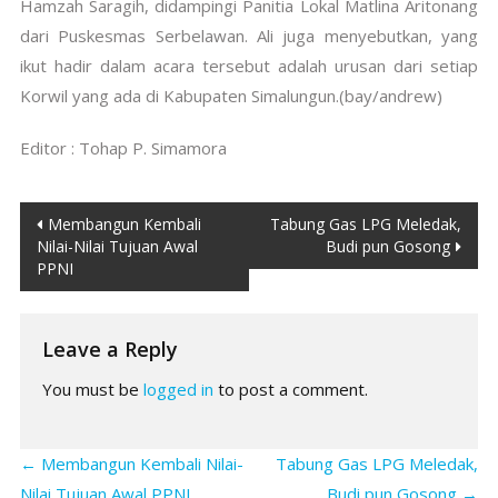
Hamzah Saragih, didampingi Panitia Lokal Matlina Aritonang
dari Puskesmas Serbelawan. Ali juga menyebutkan, yang
ikut hadir dalam acara tersebut adalah urusan dari setiap
Korwil yang ada di Kabupaten Simalungun.(bay/andrew)
Editor : Tohap P. Simamora
Post
Membangun Kembali
Tabung Gas LPG Meledak,
Nilai-Nilai Tujuan Awal
Budi pun Gosong
navigation
PPNI
Leave a Reply
You must be
logged in
to post a comment.
←
Membangun Kembali Nilai-
Tabung Gas LPG Meledak,
Nilai Tujuan Awal PPNI
Budi pun Gosong
→