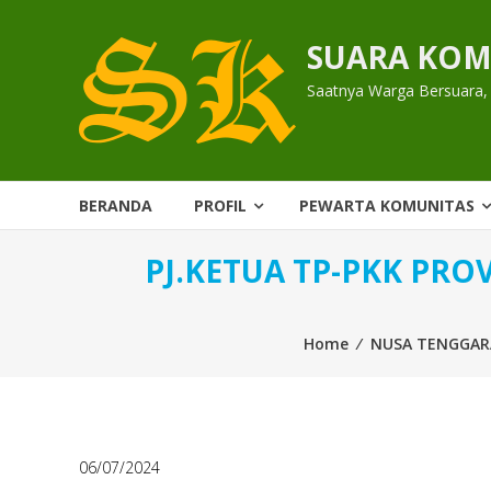
Skip
to
SUARA KOM
content
Saatnya Warga Bersuara,
BERANDA
PROFIL
PEWARTA KOMUNITAS
PJ.KETUA TP-PKK PR
Home
⁄
NUSA TENGGAR
06/07/2024