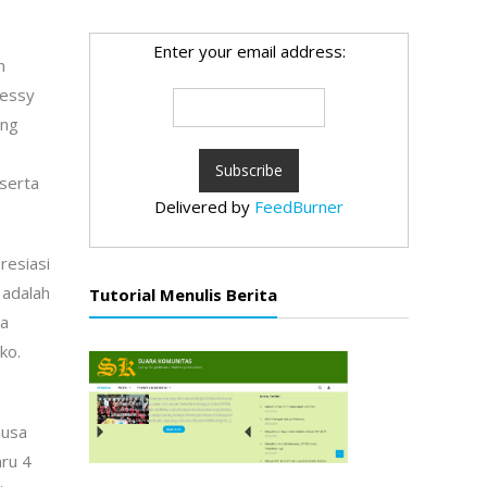
Enter your email address:
n
Dessy
ing
serta
Delivered by
FeedBurner
resiasi
 adalah
Tutorial Menulis Berita
na
ko.
Nusa
aru 4