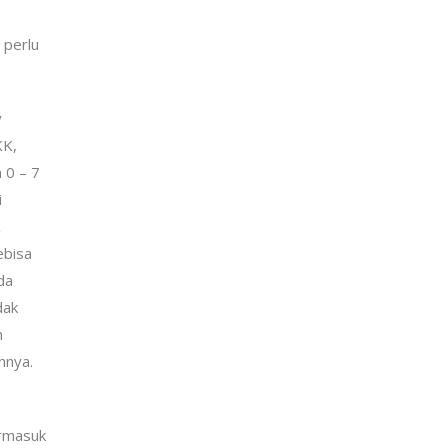
 perlu
y
KK,
 0 – 7
i
K
ebisa
da
dak
n
hnya.
rmasuk