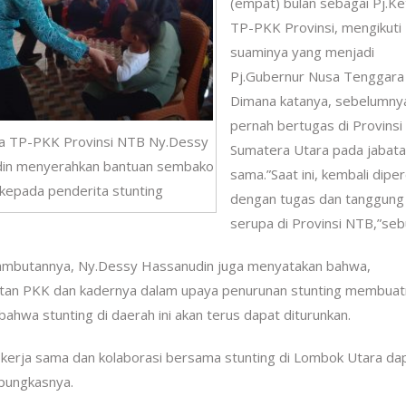
(empat) bulan sebagai Pj.Ke
TP-PKK Provinsi, mengikuti
suaminya yang menjadi
Pj.Gubernur Nusa Tenggara 
Dimana katanya, sebelumny
pernah bertugas di Provinsi
ua TP-PKK Provinsi NTB Ny.Dessy
Sumatera Utara pada jabat
in menyerahkan bantuan sembako
sama.”Saat ini, kembali dipe
kepada penderita stunting
dengan tugas dan tanggung
serupa di Provinsi NTB,”seb
ambutannya, Ny.Dessy Hassanudin juga menyatakan bahwa,
atan PKK dan kadernya dalam upaya penurunan stunting membua
bahwa stunting di daerah ini akan terus dapat diturunkan.
kerja sama dan kolaborasi bersama stunting di Lombok Utara da
 pungkasnya.