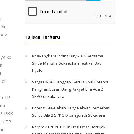
un
din,
mbok
Tulisan Terbaru
Bhayangkara Riding Day 2026 Bersama
ya ke
Sintia Mariska Sukseskan Festival Bau
en
Nyale. ‎
a
 di
Satgas MBG Tanggapi Serius Soal Potensi
Penghamburan Uang Rakyat Bila Ada 2
SPPG di Sukarara
ua TP-
ara
Potensi Sia-siakan Uang Rakyat, Pemerhati
TP-PKK
Soroti Bila 2 SPPG Dibangun di Sukarara
ua TP-
Korprov TPP NTB Kunjungi Desa Beririjak,
un
Pantau Pemanfaatan Dana Desa Untuk