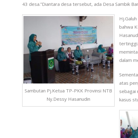
43 desa.”Diantara desa tersebut, ada Desa Sambik Bang
Hj.Galuh
bahwa KL
Hasanudi
tertingg
meminta 
dalam me
Sementar
atas pen
Sambutan Pj.Ketua TP-PKK Provinsi NTB
sebagai 
Ny.Dessy Hasanudin
kasus st