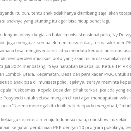
yandu itu pun, tentu anak tidak hanya ditimbang saja, akan tetapi
i anaknya yang stunting itu agar bisa hidup sehat lagi.
n dengan adanya kegiatan bulan imunisasi nasional polio, Ny.Dess
in juga mengajak semua elemen masyarakat, termasuk kader P
aimana bisa menginventarisir atau mendata kembali anak dari usia
tuk memperoleh imunisasi polio yang akan mulai dilaksanakan nant
23 Juli 2024 mendatang. “Saya harapkan kepada ibu Ketua TP-PK
n Lombok Utara, Kecamatan, Desa dan para kader PKK, untuk s
setiap anak bisa di imunisasi polio,”ajaknya, seraya meminta kepa
epala Puskesmas, Kepala Desa dan pihak terkait, jika ada yang ti
e Posyandu untuk sebisa mungkin di cari agar mendapatkan vaksi
i polio.”Karena mencegah itu lebih baik daripada mengobati, “imbu
uarga sejahtera menuju Indonesia maju, roadshow ini, selain
anaan kegiatan pembinaan PKK dengan 10 program pokoknya, te