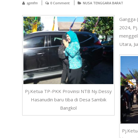
sgmfm
0 Comment
NUSA TENGGARA BARAT
Gangga (
2024, Pj
menggela
Utara, Ju
Pj.Ketua TP-PKK Provinsi NTB Ny.Dessy
Hasanudin baru tiba di Desa Sambik
Bangkol
Pj.Ket