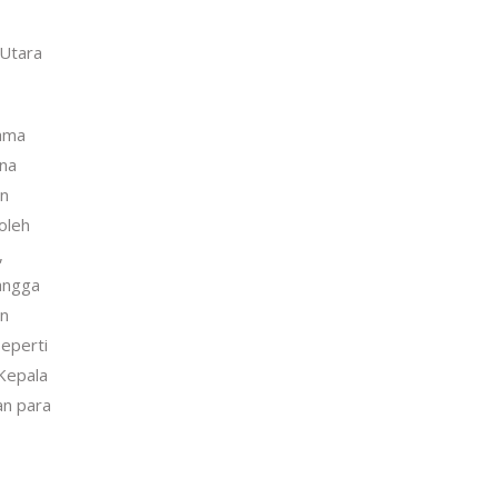
 Utara
tama
ena
an
oleh
,
tangga
on
seperti
Kepala
an para