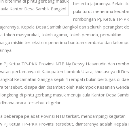
n diterima di pintu gerbang masuk
beserta jajarannya. Selain itu
aula Kantor Desa Sambik Bangkol
pula turut menerima kedata
rombongan Pj. Ketua TP-P
ajarannya, Kepala Desa Sambik Bangkol dan seluruh perangkat de
ra tokoh masyarakat, tokoh agama, tokoh pemuda, perwakilan
an warga miskin ter-ekstrim penerima bantuan sembako dan kelomp
innya.
an Pj.Ketua TP-PKK Provinsi NTB Ny.Dessy Hasanudin dan romb
watan pertamanya di Kabupaten Lombok Utara, khususnya di De
angkol Kecamatan Gangga sejak 4 (empat) bulan bertugas di dae
a tersebut, disapa dan disambut oleh Kelompok Kesenian Gend
longkong di pintu gerbang masuk menuju aula Kantor Desa Samb
 dimana acara tersebut di gelar.
la beberapa pejabat Povinsi NTB terkait, mendampingi kegiatan
 Pj.Ketua TP-PKK Provinsi tersebut, diantaranya adalah Kepala 