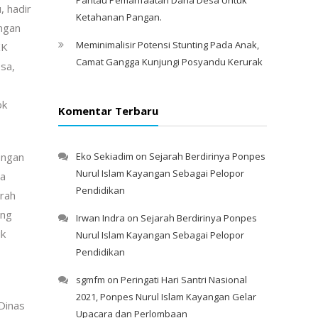
, hadir
Ketahanan Pangan.
ngan
Meminimalisir Potensi Stunting Pada Anak,
KK
Camat Gangga Kunjungi Posyandu Kerurak
sa,
ok
Komentar Terbaru
ongan
Eko Sekiadim
on
Sejarah Berdirinya Ponpes
Nurul Islam Kayangan Sebagai Pelopor
sa
Pendidikan
rah
ang
Irwan Indra
on
Sejarah Berdirinya Ponpes
ik
Nurul Islam Kayangan Sebagai Pelopor
Pendidikan
sgmfm
on
Peringati Hari Santri Nasional
2021, Ponpes Nurul Islam Kayangan Gelar
Dinas
Upacara dan Perlombaan