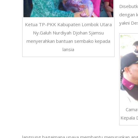
Disebutk
dengan k
yakni De
Ketua TP-PKK Kabupaten Lombok Utara
Ny.Galuh Nurdiyah Djohan Sjamsu
menyerahkan bantuan sembako kepada
lansia
Camat
Kepala 
langsung bagaimana upaya membantu menurunkan angka 