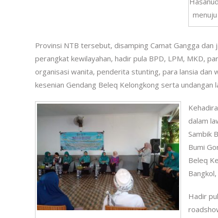
Hasanudi
menuju 
Provinsi NTB tersebut, disamping Camat Gangga dan j
perangkat kewilayahan, hadir pula BPD, LPM, MKD, pa
organisasi wanita, penderita stunting, para lansia d
kesenian Gendang Beleq Kelongkong serta undangan la
Kehadir
dalam la
Sambik B
Bumi Gor
Beleq Ke
Bangkol,
Hadir pu
roadshow