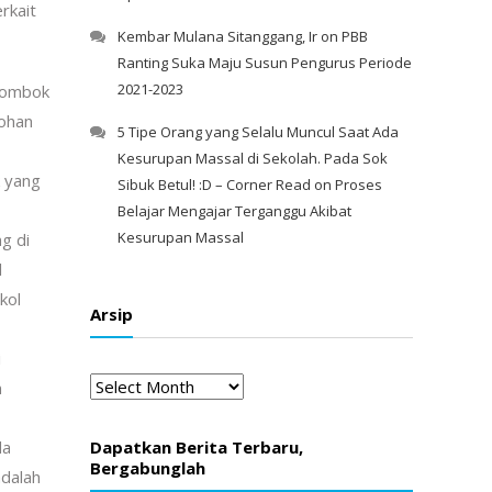
rkait
Kembar Mulana Sitanggang, Ir
on
PBB
Ranting Suka Maju Susun Pengurus Periode
2021-2023
Lombok
johan
5 Tipe Orang yang Selalu Muncul Saat Ada
Kesurupan Massal di Sekolah. Pada Sok
 yang
Sibuk Betul! :D – Corner Read
on
Proses
Belajar Mengajar Terganggu Akibat
Kesurupan Massal
g di
l
kol
Arsip
i
Arsip
n
da
Dapatkan Berita Terbaru,
Bergabunglah
adalah