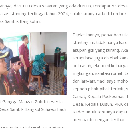
annya, dari 100 desa sasaran yang ada di NTB, terdapat 53 desa
asus stunting tertinggi tahun 2024, salah satunya ada di Lombok
sa Sambik Bangkol ini.
Dijelaskannya, penyebab u
stunting ini, tidak hanya kar
asupan gizi yang kurang. Ak
tetapi bisa juga disebabkan 
pola asuh, ekonomi keluarga
lingkungan, sanitasi rumah 
dan lain-lain. “Jadi saya moh
kepada pihak-pihak terkait, 
Camat, Kepala Puskesmas, 
 Gangga Mahzan Zohdi beserta
Desa, Kepala Dusun, PKK d
Desa Sambik Bangkol Suhaedi hadir
Kader untuk tentunya dapat
membantu dengan terlibat
stunting di daerah ini,”ajaknya.