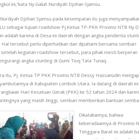
kol ini,”kata Ny.Galuh Nurdiyah Djohan Sjamsu.
 Nurdiyah Djohan Sjamsu pada kesempatan itu juga menyampaika
U sebagai tujuan roadshow Pj.Ketua TP-PKK Provinsi NTB Ny.
n adalah karena di Desa ini daerah dengan angka penderita stunt
i. Hal tersebut perlu diperhatikan dan dipahami bersama sembari
setelah kegiatan roadshow tersebut, para pihak mesti berperan 
ngurangi angka stunting di Gumi Tioq Tata Tunaq.
a itu, Pj. Ketua TP PKK Provinsi NTB Dessy Hassanudin mengap
yambutannya di Kabupaten Lombok Utara. Ia datang di daerah ini
rangkaian Hari Kesatuan Gerak (PKK) ke 52 tahun 2024 dan kare
untingnya yang masih tinggi, sembari memberikan bantuan semba
Dikatakannya, bahwa
keberadaannya di Provinsi 
Tenggara Barat ini adalah b