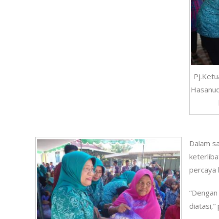
Pj.Ket
Hasanud
Dalam s
keterlib
percaya 
“Dengan 
diatasi,”