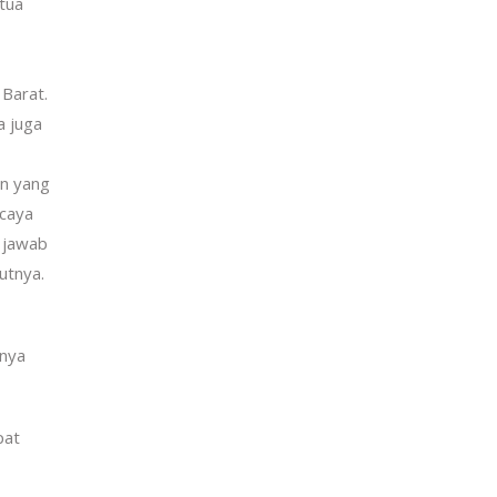
tua
Barat.
a juga
an yang
rcaya
 jawab
utnya.
tnya
pat