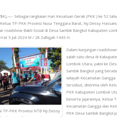
$K),—- Sebagai rangkaian Hari Kesatuan Gerak (PKK ) ke 52 tah
.Ketua TP-PKK Provinsi Nusa Tenggara Barat, Ny.Dessy Hassanu
r roadshow Bakti Sosial di Desa Sambik Bangkol Kabupaten Lo
m’at 5 Juli 2024 M / 28 Zulhijjah 1445 H.
Dalam kunjungan roadshown
salah satu desa di Kabupat
Lombok Utara, yakni ke Des
Sambik Bangkol yang berada
wilayah Kecamatan Gangga
tersebut, diterima oleh Ket
PKK Kabupaten Lombok Ut
beserta jajarannya, Ketua 
Kecamatan Gangga dan Ket
ua TP-PKK Provinsi NTB Ny.Dessy
PKK Desa Sambik Bangkol p