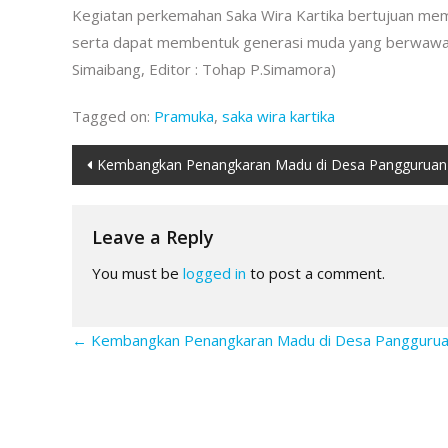
Kegiatan perkemahan Saka Wira Kartika bertujuan me
serta dapat membentuk generasi muda yang berwawas
Simaibang, Editor : Tohap P.Simamora)
Tagged on:
Pramuka
,
saka wira kartika
Post
Kembangkan Penangkaran Madu di Desa Pangguruan
navigation
Leave a Reply
You must be
logged in
to post a comment.
←
Kembangkan Penangkaran Madu di Desa Pangguru