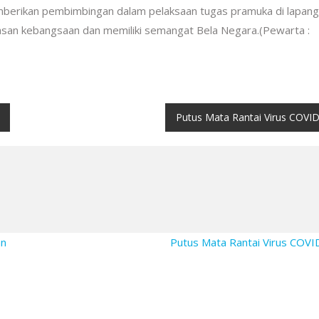
mberikan pembimbingan dalam pelaksaan tugas pramuka di lapan
an kebangsaan dan memiliki semangat Bela Negara.(Pewarta :
Putus Mata Rantai Virus COVI
an
Putus Mata Rantai Virus COV