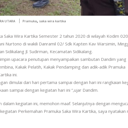
,
RA UTARA
Pramuka
saka wira kartika
Saka Wira Kartika Semester 2 tahun 2020 di wilayah Kodim 020
ni Nurtono di wakili Danramil 02/ Sdk Kapten Kav Warsimin, Ming
n Sidikalang Jl. Sudirman, Kecamatan Sidikalang.
 pimpin upacara penutupan menyampaikan sambutan Dandim yang
embina, Kakak Pelatih, Kakak Pendamping dan adik-adik Pramuka
tika ini.
gan dimulai dari hari pertama sampai dengan hari ini rangkaian ke
kaan sampai dengan kegiatan hari ini “,ujar Dandim.
n dalam kegiatan ini, memohon maaf. Selanjutnya dengan menguc
t kegiatan Perkemahan Pramuka Saka Wira Kartika, saya nyatakan 