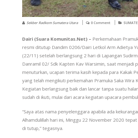
Sekber Radkom Sumatera Utara
0 Comment
SUMATE
Dairi (Suara Komunitas.Net) –
Perkemahaan Pramuka 
resmi ditutup Dandim 0206/Dairi Letkol Arm Adietya Yu
(22/11) setelah berlangsung 2 hari di Lapangan Sudirma
Danramil 02/ Sdk Kapten Kav Warsimin, saat menjadi
menuturkan, ucapan terima kasih kepada para Kakak P
yang telah mengikuti perkemahan Pramuka Saka Wira Kar
Kegiatan berlangsung baik dan lancar tanpa suatu halan
sudah di ikuti, mulai dari acara kegiatan upacara pembu
“Saya atas nama penyelenggara apabila ada kekuranga
Alhamdulillah hari ini, Minggu 22 November 2020 tepa
di tutup,” tegasnya.