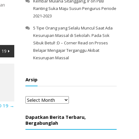
Kembar Mulana Sitanggang, Ir
on
PBB
gan
Ranting Suka Maju Susun Pengurus Periode
2021-2023
5 Tipe Orang yang Selalu Muncul Saat Ada
Kesurupan Massal di Sekolah. Pada Sok
Sibuk Betul! :D – Corner Read
on
Proses
Belajar Mengajar Terganggu Akibat
D 19
Kesurupan Massal
Arsip
Arsip
ID 19
→
Dapatkan Berita Terbaru,
Bergabunglah