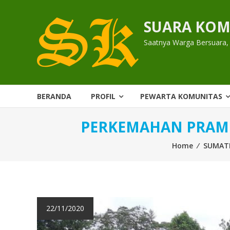
Skip
to
SUARA KOM
content
Saatnya Warga Bersuara,
BERANDA
PROFIL
PEWARTA KOMUNITAS
PERKEMAHAN PRAMUK
Home
⁄
SUMAT
22/11/2020