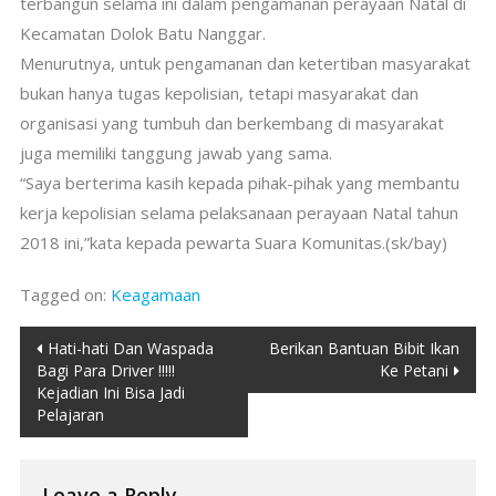
terbangun selama ini dalam pengamanan perayaan Natal di
Kecamatan Dolok Batu Nanggar.
Menurutnya, untuk pengamanan dan ketertiban masyarakat
bukan hanya tugas kepolisian, tetapi masyarakat dan
organisasi yang tumbuh dan berkembang di masyarakat
juga memiliki tanggung jawab yang sama.
“Saya berterima kasih kepada pihak-pihak yang membantu
kerja kepolisian selama pelaksanaan perayaan Natal tahun
2018 ini,”kata kepada pewarta Suara Komunitas.(sk/bay)
Tagged on:
Keagamaan
Post
Hati-hati Dan Waspada
Berikan Bantuan Bibit Ikan
Bagi Para Driver !!!!!
Ke Petani
navigation
Kejadian Ini Bisa Jadi
Pelajaran
Leave a Reply