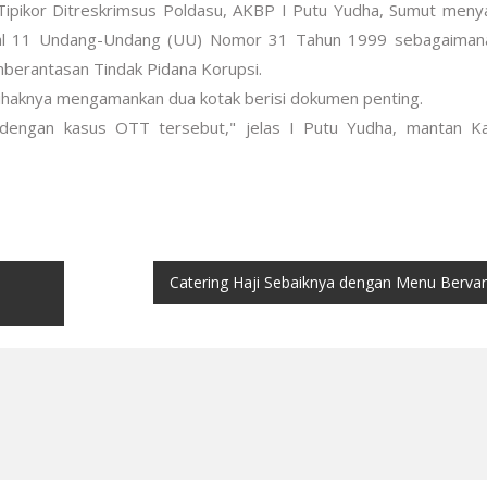
/Tipikor Ditreskrimsus Poldasu, AKBP I Putu Yudha, Sumut meny
asal 11 Undang-Undang (UU) Nomor 31 Tahun 1999 sebagaimana
erantasan Tindak Pidana Korupsi.
 pihaknya mengamankan dua kotak berisi dokumen penting.
dengan kasus OTT tersebut," jelas I Putu Yudha, mantan Ka
Catering Haji Sebaiknya dengan Menu Bervar