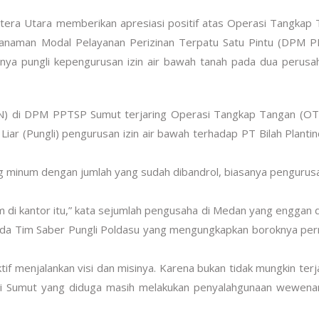
era Utara memberikan apresiasi positif atas Operasi Tangkap
nanaman Modal Pelayanan Perizinan Terpatu Satu Pintu (DPM P
anya pungli kepengurusan izin air bawah tanah pada dua perusa
 (ASN) di DPM PPTSP Sumut terjaring Operasi Tangkap Tangan (O
iar (Pungli) pengurusan izin air bawah terhadap PT Bilah Planti
ng minum dengan jumlah yang sudah dibandrol, biasanya pengurusa
um di kantor itu,” kata sejumlah pengusaha di Medan yang enggan 
ada Tim Saber Pungli Poldasu yang mengungkapkan boroknya pe
f menjalankan visi dan misinya. Karena bukan tidak mungkin terja
nya di Sumut yang diduga masih melakukan penyalahgunaan wewen