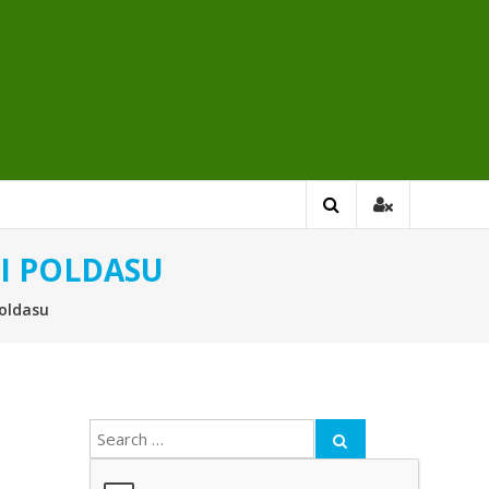
I POLDASU
oldasu