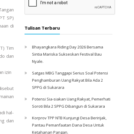
 Tangan
PT SP)
haan di
Tulisan Terbaru
Bhayangkara Riding Day 2026 Bersama
TT) Tim
Sintia Mariska Sukseskan Festival Bau
ndo dan
Nyale. ‎
n izin
Satgas MBG Tanggapi Serius Soal Potensi
Penghamburan Uang Rakyat Bila Ada 2
SPPG di Sukarara
disebut
rmainan
Potensi Sia-siakan Uang Rakyat, Pemerhati
Soroti Bila 2 SPPG Dibangun di Sukarara
di hal-
Korprov TPP NTB Kunjungi Desa Beririjak,
ang dan
Pantau Pemanfaatan Dana Desa Untuk
Ketahanan Pangan.