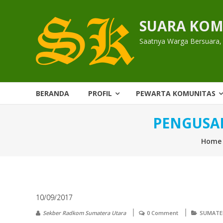
Skip
to
SUARA KOM
content
Saatnya Warga Bersuara,
BERANDA
PROFIL
PEWARTA KOMUNITAS
PENGUSAH
Home
10/09/2017
Sekber Radkom Sumatera Utara
0 Comment
SUMATE