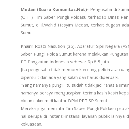
Medan (Suara Komunitas.Net)-
Pengusaha di Sumat
(OTT) Tim Saber Pungli Poldasu terhadap Dinas Pe
Sumut, di Jl.Wahid Hasyim Medan, terkait dugaan ad
Sumut.
Khairri Rozzi Nasution (35), Aparatur Sipil Negara
Saber Pungli Polda Sumut karena melakukan Pungutan L
PT Pangkatan Indonesia sebesar Rp.8,5 juta.
Jika pengusaha tidak memberikan uang pelicin atau ua
dipersulit dan ada yang salah dan harus diperbaiki.
“Yang namanya pungli, itu sudah tidak jadi rahasia um
namanya seraya mengucapkan terima kasih kasih kep
oknum-oknum di kantor DPM PPT SP Sumut.
Mereka juga meminta Tim Saber Pungli Poldasu pro akti
hal serupa di instansi-instansi layanan publik lain
kekuasaan.