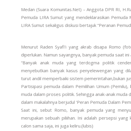
Medan (Suara Komunitas.Net) – Anggota DPR RI, H.
Pemuda LIRA Sumut yang mendeklarasikan Pemuda Mi
LIRA Sumut sekaligus diskusi bertajuk “Peranan Pemuda
Menurut Raden Syafi’i yang akrab disapa Romo (fo
diperlukan. Namun sayangnya, banyak pemuda saat ini a
“Banyak anak muda yang terdogma politik cender
menyebutkan banyak kasus penyelewengan yang dila
turut andil memperbaiki sistem pemerintahan,bukan jus
Partisipasi pemuda dalam Pemilihan Umum (Pemilu), 
muda dalam proses politik. Sehingga anak-anak muda dih
dalam makalahnya berjudul ‘Peran Pemuda Dalam Pemil
Saat ini, sebut Romo, banyak pemuda yang menyua
merupakan sebuah piliihan. Ini adalah persepsi yang
calon sama saja, ini juga keliru.(lubis)