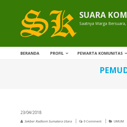
Skip
to
SUARA KOM
content
Saatnya Warga Bersuara,
BERANDA
PROFIL
PEWARTA KOMUNITAS
PEMUD
23/04/2018
Sekber Radkom Sumatera Utara
0 Comment
UMUM