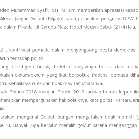
Raden Muhammad Syafi’i, SH, MHum memberikan apresiasi kepa
lenia Jangan Golput (Piljago) pada pelantikan pengurus DPW 
 dalam Pilkada” di Garuda Plaza Hotel Medan, Sabtu,(21/4) lalu.
to) , kontribusi pemuda dalam menyongsong pesta demokrasi 
cuh terhadap politik.
ung berstigma buruk, terlebih banyaknya berita dari medi
kukan oknum-oknum yang ikut berpolitik. Padahal pemuda diha
tru sebaliknya cuek dan tidak mau tahu,”katanya.
baik Pilkada 2018 maupun Pemilu 2019, adalah bentuk kepeduli
arapkan mempergunakan hak politiknya, kata politisi Partai Gerin
u’.
rakan mengenai Golput dengan mengatakan tidak memilih (g
 keliru. Banyak juga berpikir memilih golput karena mengangga