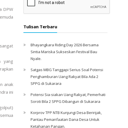
da DPW
Pemuda
Tulisan Terbaru
Bhayangkara Riding Day 2026 Bersama
sangat
Sintia Mariska Sukseskan Festival Bau
Nyale. ‎
a yang
rapkan
Satgas MBG Tanggapi Serius Soal Potensi
Penghamburan Uang Rakyat Bila Ada 2
SPPG di Sukarara
an anak
dra ini
Potensi Sia-siakan Uang Rakyat, Pemerhati
Soroti Bila 2 SPPG Dibangun di Sukarara
olput)
Korprov TPP NTB Kunjungi Desa Beririjak,
p semua
Pantau Pemanfaatan Dana Desa Untuk
Ketahanan Pangan.