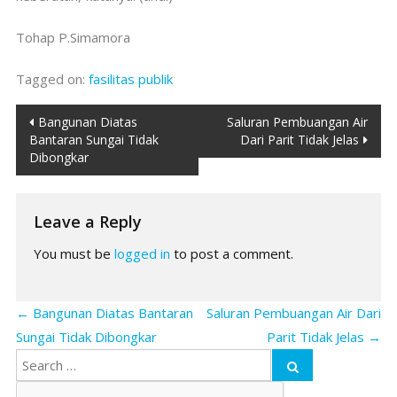
Tohap P.Simamora
Tagged on:
fasilitas publik
Post
Bangunan Diatas
Saluran Pembuangan Air
Bantaran Sungai Tidak
Dari Parit Tidak Jelas
navigation
Dibongkar
Leave a Reply
You must be
logged in
to post a comment.
←
Bangunan Diatas Bantaran
Saluran Pembuangan Air Dari
Sungai Tidak Dibongkar
Parit Tidak Jelas
→