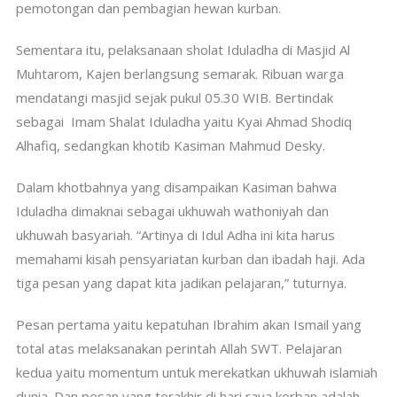
pemotongan dan pembagian hewan kurban.
Sementara itu, pelaksanaan sholat Iduladha di Masjid Al
Muhtarom, Kajen berlangsung semarak. Ribuan warga
mendatangi masjid sejak pukul 05.30 WIB. Bertindak
sebagai Imam Shalat Iduladha yaitu Kyai Ahmad Shodiq
Alhafiq, sedangkan khotib Kasiman Mahmud Desky.
Dalam khotbahnya yang disampaikan Kasiman bahwa
Iduladha dimaknai sebagai ukhuwah wathoniyah dan
ukhuwah basyariah. “Artinya di Idul Adha ini kita harus
memahami kisah pensyariatan kurban dan ibadah haji. Ada
tiga pesan yang dapat kita jadikan pelajaran,” tuturnya.
Pesan pertama yaitu kepatuhan Ibrahim akan Ismail yang
total atas melaksanakan perintah Allah SWT. Pelajaran
kedua yaitu momentum untuk merekatkan ukhuwah islamiah
dunia. Dan pesan yang terakhir di hari raya korban adalah