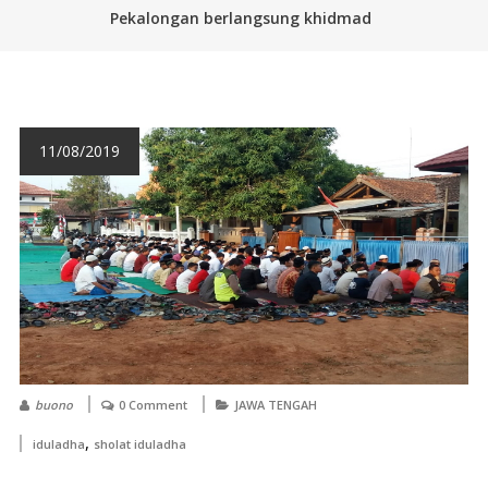
Pekalongan berlangsung khidmad
11/08/2019
buono
0 Comment
JAWA TENGAH
,
iduladha
sholat iduladha