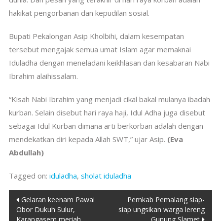
hakikat pengorbanan dan kepudilan sosial.
Bupati Pekalongan Asip Kholbihi, dalam kesempatan
tersebut mengajak semua umat Islam agar memaknai
Iduladha dengan meneladani keikhlasan dan kesabaran Nabi
Ibrahim alaihissalam.
“Kisah Nabi Ibrahim yang menjadi cikal bakal mulanya ibadah
kurban. Selain disebut hari raya haji, Idul Adha juga disebut
sebagai Idul Kurban dimana arti berkorban adalah dengan
mendekatkan diri kepada Allah SWT,” ujar Asip.
(Eva
Abdullah)
Tagged on:
iduladha
,
sholat iduladha
Post
Gelaran keenam Pawai
Pemkab Pemalang siap-
Obor Dukuh Sulur,
siap ungsikan warga lereng
navigation
Karangasem meriah
Gunung Slamet