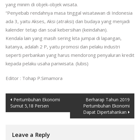
yang minim di objek-objek wisata.
“Penyebab rendahnya masa tinggal wisatawan di Indonesia
ada 3, yaitu Akses, Aksi (atraksi) dan budaya yang menjadi
kalender tetap dan soal kebersihan (keindahan).
Kendala lain yang masih sering kita jumpai di lapangan,
katanya, adalah 2 P, yaitu promosi dan pelaku industri
seperti perbankan yang harus mendorong penyaluran kredit
kepada pelaku usaha pariwisata. (lubis)
Editor : Tohap P.Simamora
Post
Pertumbuhan Ekonomi
Berharap Tahun 2019
Sumut 5,18 Persen
Pertumbuhan Ekonomi
navigation
Dapat Dipertahankan
Leave a Reply