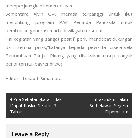
memperjuangkan kemerdekaan.
Sementara Alvin Ovu merasa terpanggil untuk ikut
mendukung program PAC Pemuda Pancasila untuk
pembinaan generasi muda di wilayah tersebut.
"Ini kegiatan yang sangat positif, perlu mendapat dukungan
dari semua pihak,"katanya kepada pewarta disela-sela
Perlombaan Panjat Pinang yang disaksikan cukup banyak
penonton itu.(bay/endrew)
Editor : Tohap P.Simamora
Post
Pria Sebatangkara Tidak
Infrastruktur Jalan
Dapat Raskin Selama 3
Serbelawan Segera
navigation
Tahun
Diperbaiki
Leave a Reply