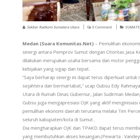
Sekber Radkom Sumatera Utara
0 Comment
SUMATE
Medan (Suara Komunitas.Net)
– Pemulihan ekonomi 
sinergi antara Pemprov Sumut dengan Otoritas Jasa Keu
dilakukan merupakan usaha bersama dan motor pengge
kebijakan yang sigap dan tepat.
“Saya berharap sinergi ini dapat terus diperkuat un
sejahtera dan bermartabat,” ucap Gubsu Edy Rahmayad
Utara di Rumah Dinas Gubernur, Jalan Sudirman Medan, 
Gubsu juga mengapresiasi OJK yang aktif menginisias
pemulihan ekonomi daerah terutama melalui Tim Perc
seluruh kabupaten/kota di Sumut .
Dia mengharapkan OJK dan TPAKD dapat terus membu
yang membutuhkan akses keuangan.(Pewarta : Vandey,