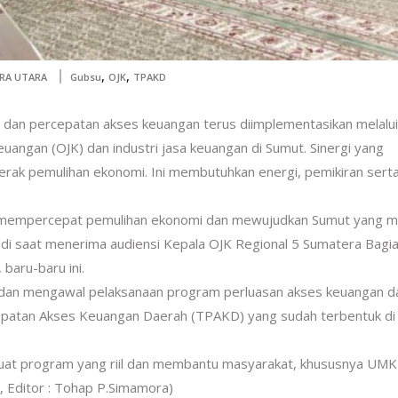
,
,
RA UTARA
Gubsu
OJK
TPAKD
dan percepatan akses keuangan terus diimplementasikan melalui
angan (OJK) dan industri jasa keuangan di Sumut. Sinergi yang
rak pemulihan ekonomi. Ini membutuhkan energi, pemikiran sert
tuk mempercepat pemulihan ekonomi dan mewujudkan Sumut yang m
i saat menerima audiensi Kepala OJK Regional 5 Sumatera Bagi
baru-baru ini.
i dan mengawal pelaksanaan program perluasan akses keuangan d
epatan Akses Keuangan Daerah (TPAKD) yang sudah terbentuk di
at program yang riil dan membantu masyarakat, khususnya UM
 Editor : Tohap P.Simamora)