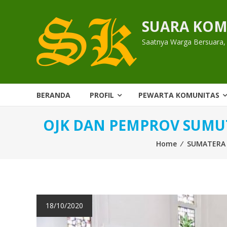
Skip
to
SUARA KOM
content
Saatnya Warga Bersuara,
BERANDA
PROFIL
PEWARTA KOMUNITAS
OJK DAN PEMPROV SUMU
Home
⁄
SUMATERA
18/10/2020