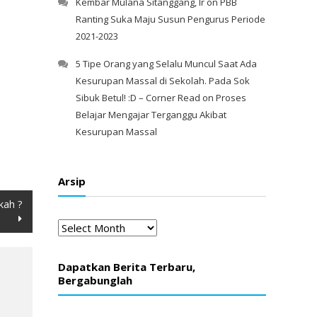
Kembar Mulana Sitanggang, Ir
on
PBB
Ranting Suka Maju Susun Pengurus Periode
2021-2023
5 Tipe Orang yang Selalu Muncul Saat Ada
Kesurupan Massal di Sekolah. Pada Sok
Sibuk Betul! :D – Corner Read
on
Proses
Belajar Mengajar Terganggu Akibat
Kesurupan Massal
Arsip
kah ?
Arsip
Dapatkan Berita Terbaru,
Bergabunglah