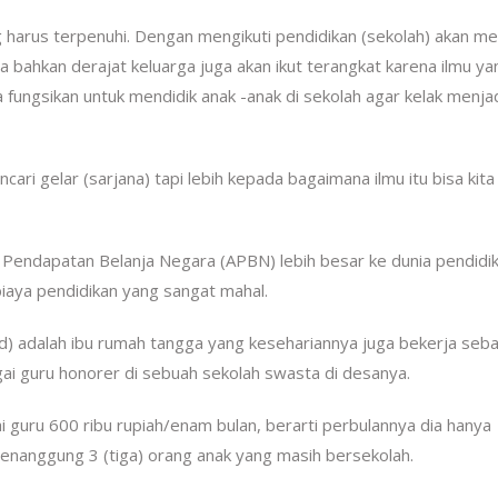
g harus terpenuhi. Dengan mengikuti pendidikan (sekolah) akan 
a bahkan derajat keluarga juga akan ikut terangkat karena ilmu ya
 kita fungsikan untuk mendidik anak -anak di sekolah agar kelak menja
ari gelar (sarjana) tapi lebih kepada bagaimana ilmu itu bisa kita
endapatan Belanja Negara (APBN) lebih besar ke dunia pendidik
iaya pendidikan yang sangat mahal.
red) adalah ibu rumah tangga yang kesehariannya juga bekerja seb
gai guru honorer di sebuah sekolah swasta di desanya.
 guru 600 ribu rupiah/enam bulan, berarti perbulannya dia hanya
enanggung 3 (tiga) orang anak yang masih bersekolah.