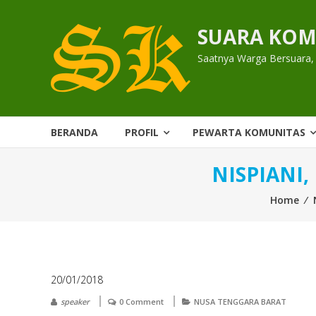
Skip
to
SUARA KOM
content
Saatnya Warga Bersuara,
BERANDA
PROFIL
PEWARTA KOMUNITAS
NISPIANI
Home
⁄
20/01/2018
speaker
0 Comment
NUSA TENGGARA BARAT