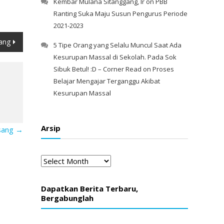
Kembar Mulana Sitanggang, Ir
on
PBB
Ranting Suka Maju Susun Pengurus Periode
2021-2023
ang
5 Tipe Orang yang Selalu Muncul Saat Ada
Kesurupan Massal di Sekolah. Pada Sok
Sibuk Betul! :D – Corner Read
on
Proses
Belajar Mengajar Terganggu Akibat
Kesurupan Massal
Arsip
sang
→
Arsip
Dapatkan Berita Terbaru,
Bergabunglah