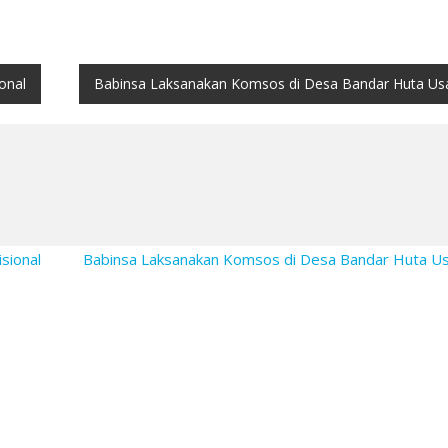
onal
Babinsa Laksanakan Komsos di Desa Bandar Huta Us
sional
Babinsa Laksanakan Komsos di Desa Bandar Huta U