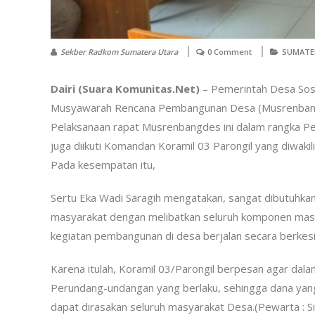
Sekber Radkom Sumatera Utara
0 Comment
SUMATE
Dairi (Suara Komunitas.Net)
– Pemerintah Desa Sos
Musyawarah Rencana Pembangunan Desa (Musrenbangdes
Pelaksanaan rapat Musrenbangdes ini dalam rangka 
juga diikuti Komandan Koramil 03 Parongil yang diwakil
Pada kesempatan itu,
Sertu Eka Wadi Saragih mengatakan, sangat dibutuhk
masyarakat dengan melibatkan seluruh komponen masya
kegiatan pembangunan di desa berjalan secara berke
Karena itulah, Koramil 03/Parongil berpesan agar d
Perundang-undangan yang berlaku, sehingga dana yang
dapat dirasakan seluruh masyarakat Desa.(Pewarta : S