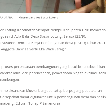
RA UTARA
Musrenbangdes Sosor Lotung
or Lotung Kecamatan Siempat Nempu Kabupaten Dairi melaksan
) di Aula Balai Desa Sosor Lotung, Selasa (22/9).
Penyusunan Rencana Kerja Pembangunan desa (RKPD) tahun 2021
i Anggota Babinsa Sertu Eka Wadi Saragih.
an proses perencanaan pembangunan yang betul-betul dibutuhkan
rakat mulai dari perencanaan, pelaksanaan hingga evaluasi seh
sinambungan.
alam melaksanakan Musrenbangdes tetap berpegang pada aturan
 disepakati dapat digunakan untuk pembangunan desa dan hasil
imaibang, Editor : Tohap P.Simamora)