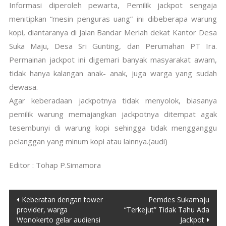
Informasi diperoleh pewarta, Pemilik jackpot sengaja
menitipkan “mesin penguras uang” ini dibeberapa warung
kopi, diantaranya di Jalan Bandar Meriah dekat Kantor Desa
Suka Maju, Desa Sri Gunting, dan Perumahan PT Ira.
Permainan jackpot ini digemari banyak masyarakat awam,
tidak hanya kalangan anak- anak, juga warga yang sudah
dewasa.
Agar keberadaan jackpotnya tidak menyolok, biasanya
pemilik warung memajangkan jackpotnya ditempat agak
tesembunyi di warung kopi sehingga tidak mengganggu
pelanggan yang minum kopi atau lainnya.(audi)
Editor : Tohap P.Simamora
Post
Keberatan dengan tower
Pemdes Sukamaju
provider, warga
“Terkejut” Tidak Tahu Ada
navigation
Wonokerto gelar audiensi
Jackpot