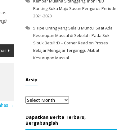
Kembar Mulana Sitanggang, Ir
on
PBB
Ranting Suka Maju Susun Pengurus Periode
nas
2021-2023
ng)
5 Tipe Orang yang Selalu Muncul Saat Ada
Kesurupan Massal di Sekolah. Pada Sok
Sibuk Betul! :D – Corner Read
on
Proses
has
Belajar Mengajar Terganggu Akibat
Kesurupan Massal
Arsip
Arsip
nhas
→
Dapatkan Berita Terbaru,
Bergabunglah