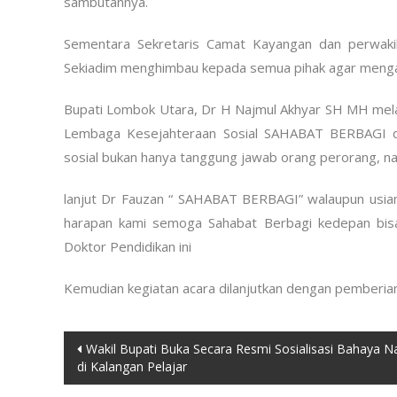
sambutannya.
Sementara Sekretaris Camat Kayangan dan perwaki
Sekiadim menghimbau kepada semua pihak agar mengamb
Bupati Lombok Utara, Dr H Najmul Akhyar SH MH mela
Lembaga Kesejahteraan Sosial SAHABAT BERBAGI de
sosial bukan hanya tanggung jawab orang perorang, n
lanjut Dr Fauzan “ SAHABAT BERBAGI” walaupun usi
harapan kami semoga Sahabat Berbagi kedepan bis
Doktor Pendidikan ini
Kemudian kegiatan acara dilanjutkan dengan pemberia
Post
Wakil Bupati Buka Secara Resmi Sosialisasi Bahaya N
di Kalangan Pelajar
navigation