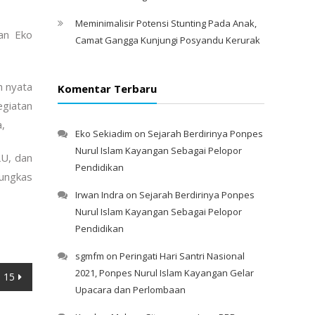
Meminimalisir Potensi Stunting Pada Anak,
an Eko
Camat Gangga Kunjungi Posyandu Kerurak
h nyata
Komentar Terbaru
giatan
,
Eko Sekiadim
on
Sejarah Berdirinya Ponpes
Nurul Islam Kayangan Sebagai Pelopor
U, dan
Pendidikan
ungkas
Irwan Indra
on
Sejarah Berdirinya Ponpes
Nurul Islam Kayangan Sebagai Pelopor
Pendidikan
sgmfm
on
Peringati Hari Santri Nasional
2021, Ponpes Nurul Islam Kayangan Gelar
 15
Upacara dan Perlombaan