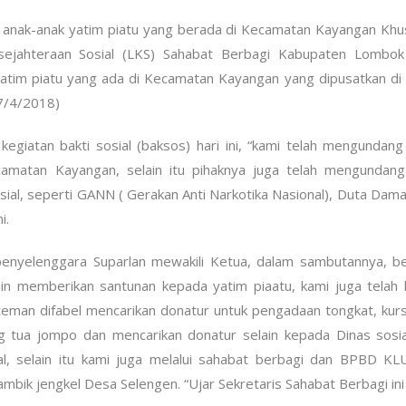
 anak-anak yatim piatu yang berada di Kecamatan Kayangan Kh
ahteraan Sosial (LKS) Sahabat Berbagi Kabupaten Lombok
tim piatu yang ada di Kecamatan Kayangan yang dipusatkan di
(7/4/2018)
iatan bakti sosial (baksos) hari ini, “kami telah mengundan
amatan Kayangan, selain itu pihaknya juga telah mengundang
ial, seperti GANN ( Gerakan Anti Narkotika Nasional), Duta Dam
i.
enyelenggara Suparlan mewakili Ketua, dalam sambutannya, b
lain memberikan santunan kepada yatim piaatu, kami juga telah
teman difabel mencarikan donatur untuk pengadaan tongkat, kurs
g tua jompo dan mencarikan donatur selain kepada Dinas sosi
, selain itu kami juga melalui sahabat berbagi dan BPBD KLU
mbik jengkel Desa Selengen. “Ujar Sekretaris Sahabat Berbagi ini 