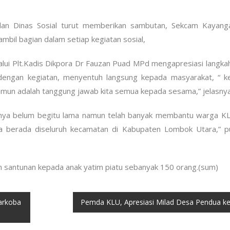
lan Dinas Sosial turut memberikan sambutan, Sekcam Kayang
il bagian dalam setiap kegiatan sosial,
lui Plt.Kadis Dikpora Dr Fauzan Puad MPd mengapresiasi langka
ngan kegiatan, menyentuh langsung kepada masyarakat, “ ke
amun adalah tanggung jawab kita semua kepada sesama,” jelasnya
anya belum begitu lama namun telah banyak membantu warga KL
a berada diseluruh kecamatan di Kabupaten Lombok Utara,” p
n santunan kepada anak yatim piatu sebanyak 150 orang.(sum)
arkoba
Pemda KLU, Apresiasi Milad Desa Pendua ke