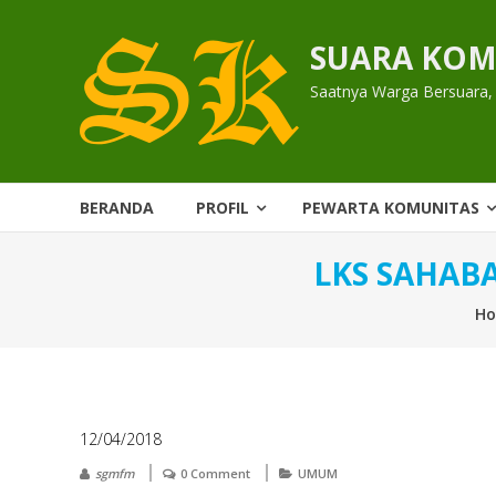
Skip
to
SUARA KOM
content
Saatnya Warga Bersuara,
BERANDA
PROFIL
PEWARTA KOMUNITAS
LKS SAHABA
H
12/04/2018
sgmfm
0 Comment
UMUM