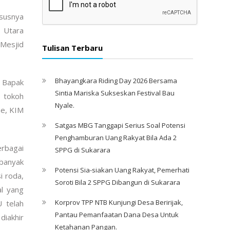
ususnya
 Utara
 Mesjid
Tulisan Terbaru
Bhayangkara Riding Day 2026 Bersama
g Bapak
Sintia Mariska Sukseskan Festival Bau
 tokoh
Nyale. ‎
ae, KIM
Satgas MBG Tanggapi Serius Soal Potensi
Penghamburan Uang Rakyat Bila Ada 2
erbagai
SPPG di Sukarara
 banyak
Potensi Sia-siakan Uang Rakyat, Pemerhati
i roda,
Soroti Bila 2 SPPG Dibangun di Sukarara
al yang
Korprov TPP NTB Kunjungi Desa Beririjak,
 telah
Pantau Pemanfaatan Dana Desa Untuk
diakhir
Ketahanan Pangan.