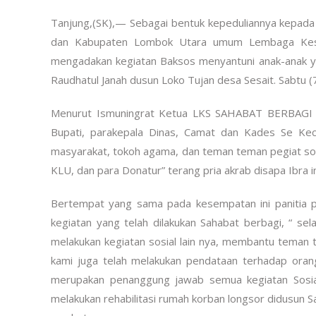
Tanjung,(SK),— Sebagai bentuk kepeduliannya kepada
dan Kabupaten Lombok Utara umum Lembaga Kesej
mengadakan kegiatan Baksos menyantuni anak-anak ya
Raudhatul Janah dusun Loko Tujan desa Sesait. Sabtu 
Menurut Ismuningrat Ketua LKS SAHABAT BERBAGI keg
Bupati, parakepala Dinas, Camat dan Kades Se Kec
masyarakat, tokoh agama, dan teman teman pegiat sos
KLU, dan para Donatur” terang pria akrab disapa Ibra in
Bertempat yang sama pada kesempatan ini panitia p
kegiatan yang telah dilakukan Sahabat berbagi, “ se
melakukan kegiatan sosial lain nya, membantu teman 
kami juga telah melakukan pendataan terhadap oran
merupakan penanggung jawab semua kegiatan Sosial
melakukan rehabilitasi rumah korban longsor didusun Sa