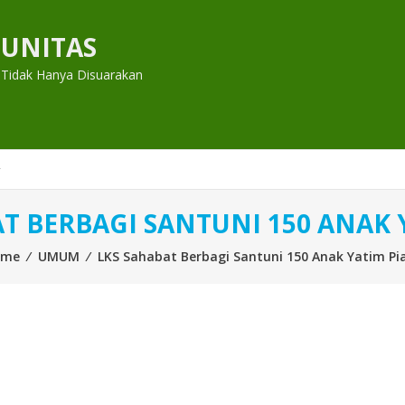
UNITAS
 Tidak Hanya Disuarakan
T BERBAGI SANTUNI 150 ANAK 
ome
⁄
UMUM
⁄
LKS Sahabat Berbagi Santuni 150 Anak Yatim Pi