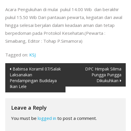
Acara Pengukuhan di mulai pukul 14.00 Wib dan berakhir
pukul 15.50 Wib Dari pantauan pewarta, kegiatan dari awal
hingga selesai berjalan dalam keadaan aman dan tetap
berpedoman pada Protokol Kesehatan.(Pewarta :
Simaibang, Editor : Tohap P.Simamora)
Tagged on:
KSJ
Post
Babinsa Koramil 07/Salak
DPC Himpak Silima
Laksanakan
Pungga Pungga
navigation
Pendampingan Budidaya
Dikukuhkan
Ikan Lele
Leave a Reply
You must be
logged in
to post a comment.