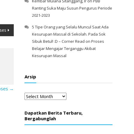
Kembar Mulana Sitanggang, Ir
on
PBB
Ranting Suka Maju Susun Pengurus Periode
2021-2023
5 Tipe Orang yang Selalu Muncul Saat Ada
ses
Kesurupan Massal di Sekolah. Pada Sok
Sibuk Betul! :D – Corner Read
on
Proses
Belajar Mengajar Terganggu Akibat
Kesurupan Massal
Arsip
roses
→
Arsip
Dapatkan Berita Terbaru,
Bergabunglah