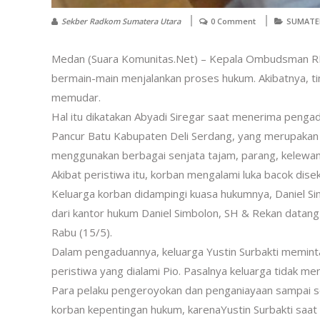
Sekber Radkom Sumatera Utara
0 Comment
SUMATE
Medan (Suara Komunitas.Net) – Kepala Ombudsman RI 
bermain-main menjalankan proses hukum. Akibatnya, ti
memudar.
Hal itu dikatakan Abyadi Siregar saat menerima pengadu
Pancur Batu Kabupaten Deli Serdang, yang merupaka
menggunakan berbagai senjata tajam, parang, kelewang
Akibat peristiwa itu, korban mengalami luka bacok dise
Keluarga korban didampingi kuasa hukumnya, Daniel Si
dari kantor hukum Daniel Simbolon, SH & Rekan datan
Rabu (15/5).
Dalam pengaduannya, keluarga Yustin Surbakti memi
peristiwa yang dialami Pio. Pasalnya keluarga tidak men
Para pelaku pengeroyokan dan penganiayaan sampai sek
korban kepentingan hukum, karenaYustin Surbakti saat in