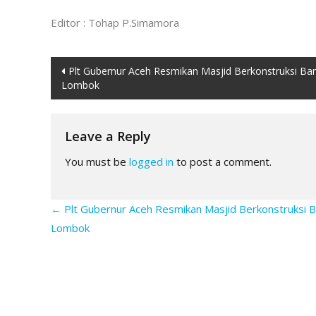
Editor : Tohap P.Simamora
Post
Plt Gubernur Aceh Resmikan Masjid Berkonstruksi Ba
Lombok
navigation
Leave a Reply
You must be
logged in
to post a comment.
←
Plt Gubernur Aceh Resmikan Masjid Berkonstruksi 
Lombok