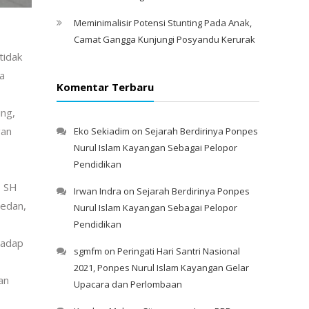
Meminimalisir Potensi Stunting Pada Anak,
Camat Gangga Kunjungi Posyandu Kerurak
tidak
a
Komentar Terbaru
ing,
gan
Eko Sekiadim
on
Sejarah Berdirinya Ponpes
Nurul Islam Kayangan Sebagai Pelopor
Pendidikan
, SH
Irwan Indra
on
Sejarah Berdirinya Ponpes
Medan,
Nurul Islam Kayangan Sebagai Pelopor
Pendidikan
hadap
sgmfm
on
Peringati Hari Santri Nasional
2021, Ponpes Nurul Islam Kayangan Gelar
an
Upacara dan Perlombaan