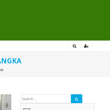
ANGKA
ka