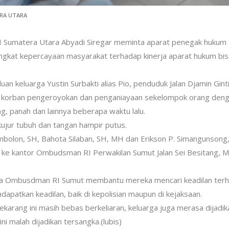
RA UTARA
Sumatera Utara Abyadi Siregar meminta aparat penegak hukum 
ngkat kepercayaan masyarakat terhadap kinerja aparat hukum bis
an keluarga Yustin Surbakti alias Pio, penduduk Jalan Djamin Gint
n korban pengeroyokan dan penganiayaan sekelompok orang den
, panah dan lainnya beberapa waktu lalu.
kujur tubuh dan tangan hampir putus.
mbolon, SH, Bahota Silaban, SH, MH dan Erikson P. Simangunsong
g ke kantor Ombudsman RI Perwakilan Sumut Jalan Sei Besitang, 
nta Ombusdman RI Sumut membantu mereka mencari keadilan ter
dapatkan keadilan, baik di kepolisian maupun di kejaksaan.
arang ini masih bebas berkeliaran, keluarga juga merasa dijadik
i malah dijadikan tersangka.(lubis)