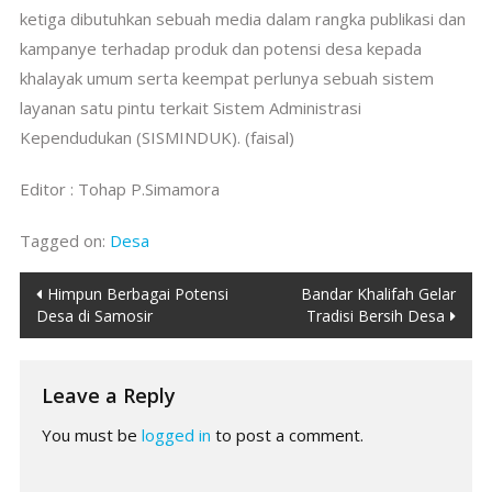
ketiga dibutuhkan sebuah media dalam rangka publikasi dan
kampanye terhadap produk dan potensi desa kepada
khalayak umum serta keempat perlunya sebuah sistem
layanan satu pintu terkait Sistem Administrasi
Kependudukan (SISMINDUK). (faisal)
Editor : Tohap P.Simamora
Tagged on:
Desa
Post
Himpun Berbagai Potensi
Bandar Khalifah Gelar
Desa di Samosir
Tradisi Bersih Desa
navigation
Leave a Reply
You must be
logged in
to post a comment.