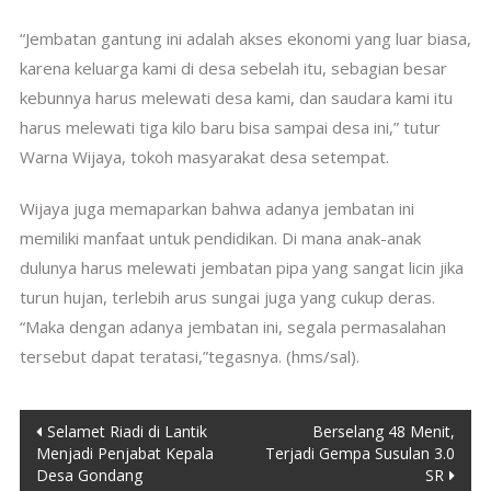
“Jembatan gantung ini adalah akses ekonomi yang luar biasa,
karena keluarga kami di desa sebelah itu, sebagian besar
kebunnya harus melewati desa kami, dan saudara kami itu
harus melewati tiga kilo baru bisa sampai desa ini,” tutur
Warna Wijaya, tokoh masyarakat desa setempat.
Wijaya juga memaparkan bahwa adanya jembatan ini
memiliki manfaat untuk pendidikan. Di mana anak-anak
dulunya harus melewati jembatan pipa yang sangat licin jika
turun hujan, terlebih arus sungai juga yang cukup deras.
“Maka dengan adanya jembatan ini, segala permasalahan
tersebut dapat teratasi,”tegasnya. (hms/sal).
Post
Selamet Riadi di Lantik
Berselang 48 Menit,
Menjadi Penjabat Kepala
Terjadi Gempa Susulan 3.0
navigation
Desa Gondang
SR