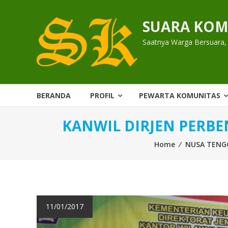
Skip
to
SUARA KOM
content
Saatnya Warga Bersuara,
BERANDA
PROFIL
PEWARTA KOMUNITAS
KANWIL DIRJEN PERB
Home
⁄
NUSA TENG
11/01/2017