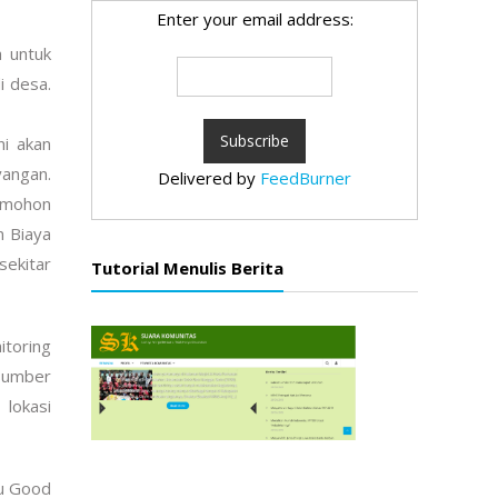
Enter your email address:
 untuk
i desa.
i akan
yangan.
Delivered by
FeedBurner
u mohon
n Biaya
sekitar
Tutorial Menulis Berita
itoring
rsumber
lokasi
ju Good