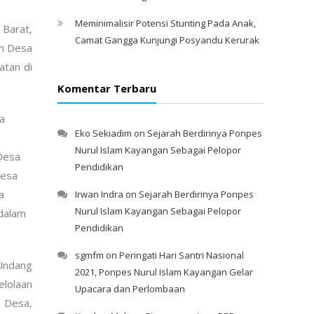
Meminimalisir Potensi Stunting Pada Anak,
 Barat,
Camat Gangga Kunjungi Posyandu Kerurak
an Desa
atan di
Komentar Terbaru
a
Eko Sekiadim
on
Sejarah Berdirinya Ponpes
Nurul Islam Kayangan Sebagai Pelopor
Desa
Pendidikan
Desa
a
Irwan Indra
on
Sejarah Berdirinya Ponpes
Nurul Islam Kayangan Sebagai Pelopor
dalam
Pendidikan
sgmfm
on
Peringati Hari Santri Nasional
Undang
2021, Ponpes Nurul Islam Kayangan Gelar
lolaan
Upacara dan Perlombaan
 Desa,