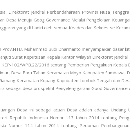
ia, Direktorat Jendral Perbendaharaan Provinsi Nusa Tenggra
gan Desa Menuju Goog Governance Melalui Pengelolaan Keuang
n Anggaran yang di hadiri oleh semua Keades dan Sekdes se Kecam
an Prov.NTB, Muhammad Budi Dharmanto menyampaikan dasar kit
juti Surat Keputusan Kepala Kantor Wilayah Direktorat Jendral
r KEP-102/WPB.22/2016 tentang Pemberian Pengakuan Kepala 
 Timur, Desa Baru Tahan Kecamatan Moyo Kabupaten Sumbawa, 
 Gamang Kecamatan Kopang Kapubaten Lombok Tengah dan Des
ra sebagai desa prospektif Penyelenggaraan Good Governance 
uangan Desa ini sebagai acuan Desa adalah adanya Undang 
eri Republik Indonesia Nomor 113 tahun 2014 tentang Penge
onesia Nomor 114 tahun 2014 tentang Pedoman Pembangunan