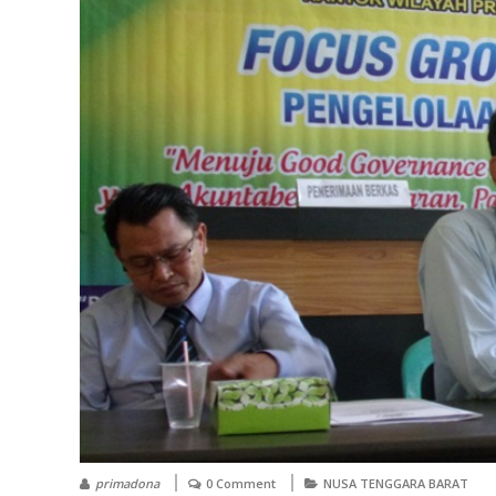
primadona
0 Comment
NUSA TENGGARA BARAT