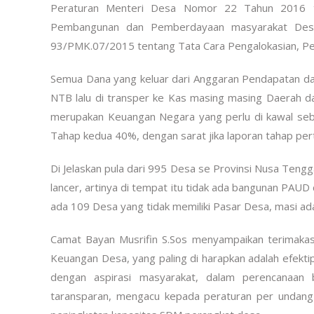
Peraturan Menteri Desa Nomor 22 Tahun 2016 t
Pembangunan dan Pemberdayaan masyarakat Desa
93/PMK.07/2015 tentang Tata Cara Pengalokasian, P
Semua Dana yang keluar dari Anggaran Pendapatan da
NTB lalu di transper ke Kas masing masing Daerah d
merupakan Keuangan Negara yang perlu di kawal seba
Tahap kedua 40%, dengan sarat jika laporan tahap pert
Di Jelaskan pula dari 995 Desa se Provinsi Nusa Ten
lancer, artinya di tempat itu tidak ada bangunan PA
ada 109 Desa yang tidak memiliki Pasar Desa, masi ada
Camat Bayan Musrifin S.Sos menyampaikan terimaka
Keuangan Desa, yang paling di harapkan adalah efekt
dengan aspirasi masyarakat, dalam perencanaan 
taransparan, mengacu kepada peraturan per undang 