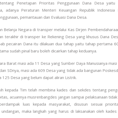
entang Penetapan Prioritas Penggunaan Dana Desa yaitu 
, adanya Peraturan Menteri Keuangan Republik Indonesia
enggunaan, pemantauan dan Evaluasi Dana Desa.
n Belanja Negara di transper melalui Kas Dirjen Pembendaharaa
an terakhir di transper ke Rekening Desa yang khusus Dana De
b pecairan Dana itu dilakuan dua tahap yaitu tahap pertama 
ama sudah pinal baru boleh dicairkan tahap keduanya.
ggara Barat masi ada 11 Desa yang Sumber Daya Manusianya masi
UD dan SDnya, masi ada 609 Desa yang tidak ada bangunan Poskes
 125 Desa yang belum dapat aliran Listrik.
sih kepada Tim telah membina kades dan sekdes tentang penge
ipitas, acuannya musrenbangdes jangan sampai pelaksanaan tidak
berdampak luas kepada masyarakat, disusun sesuai priorit
undangan, maka langkah yang harus di laksanakan oleh kades