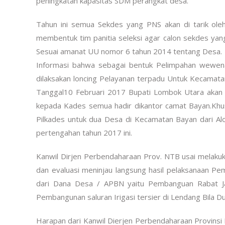
peningkatan kapasitas SDM perangkat desa.
Tahun ini semua Sekdes yang PNS akan di tarik ol
membentuk tim panitia seleksi agar calon sekdes yan
Sesuai amanat UU nomor 6 tahun 2014 tentang Desa.
Informasi bahwa sebagai bentuk Pelimpahan wewen
dilaksakan loncing Pelayanan terpadu Untuk Kecamat
Tanggal10 Februari 2017 Bupati Lombok Utara akan 
kepada Kades semua hadir dikantor camat Bayan.Khu
Pilkades untuk dua Desa di Kecamatan Bayan dari Alo
pertengahan tahun 2017 ini.
Kanwil Dirjen Perbendaharaan Prov. NTB usai melaku
dan evaluasi meninjau langsung hasil pelaksanaan P
dari Dana Desa / APBN yaitu Pembanguan Rabat Ja
Pembangunan saluran Irigasi tersier di Lendang Bila D
Harapan dari Kanwil Dierjen Perbendaharaan Provin