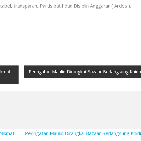
l, transparan, Partisipatif dan Disiplin Anggaran.( Ardes ).
kmati
Peringatan Maulid Dirangkai Bazaar Berlangsung Khid
Nikmati
Peringatan Maulid Dirangkai Bazaar Berlangsung Kh