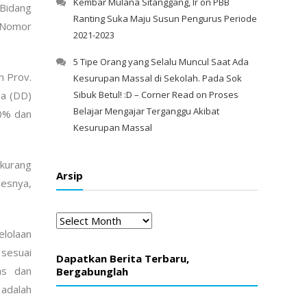
Kembar Mulana Sitanggang, Ir
on
PBB
Bidang
Ranting Suka Maju Susun Pengurus Periode
 Nomor
2021-2023
5 Tipe Orang yang Selalu Muncul Saat Ada
n Prov.
Kesurupan Massal di Sekolah. Pada Sok
sa (DD)
Sibuk Betul! :D – Corner Read
on
Proses
Belajar Mengajar Terganggu Akibat
60% dan
Kesurupan Massal
 kurang
Arsip
desnya,
Arsip
lolaan
 sesuai
Dapatkan Berita Terbaru,
as dan
Bergabunglah
 adalah