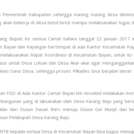
eh Pemerintah Kabupaten sehingga masing masing desa diminta
g akan bekerja di desa betul betul mampu melaksanakan tugas d
ang Bupati Ke semua Camat bahwa tanggal 22 Januari 2017 in
an Bayan dan Kayangan bertempat di aula Kantor Kecamatan Ka
melaksanakan Rapat Koordinasi di Kecamatan Bayan, untuk it
sus untuk Desa Loloan dan Desa Akar-akar agar menganggarka
kasi Dana Desa, sehingga proses Pilkades bisa berjalan lancer 
kan FGD di Aula Kantor Camat Bayan tim tersebul melakukan mon
embangunan yang di laksanakan oleh Desa Karang Bajo yang be
lan dari Dusun Dasan Baro menuju Dusun Gol Munjit dan ke 
usun Pelabupati Desa Karang Bajo.
si NTB kepada semua Desa di Kecamatan Bayan bisa bagus menu