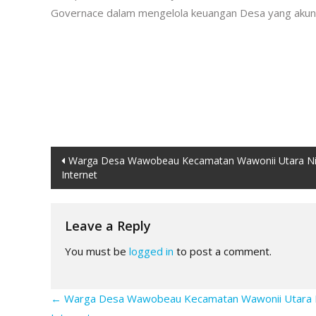
Governace dalam mengelola keuangan Desa yang akuntabe
Post
Warga Desa Wawobeau Kecamatan Wawonii Utara Ni
Internet
navigation
Leave a Reply
You must be
logged in
to post a comment.
←
Warga Desa Wawobeau Kecamatan Wawonii Utara 