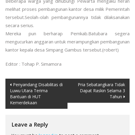
Beberapa warga yang dihubungi Pewarta mengaku heran
melihat proses pembangunan kantor desa milik Pemerintah
tersebut.Seolah-olah pembangunannya tidak dilaksanakan
secara serius.
Mereka pun berharap Pemkab.Batubara segera
mengucurkan anggaran untuk merampungkan pembangunan
kantor kepala desa Simpang Gambus tersebut.(robert)
Editor : Tohap P. Simamora
Post
Penyandang Disabilitas di
Pria Sebatangkara Tidak
Luwu Utara Terima
Dapat Raskin Selama 3
navigation
Bantuan di HUT
Tahun
Kemerdekaan
Leave a Reply