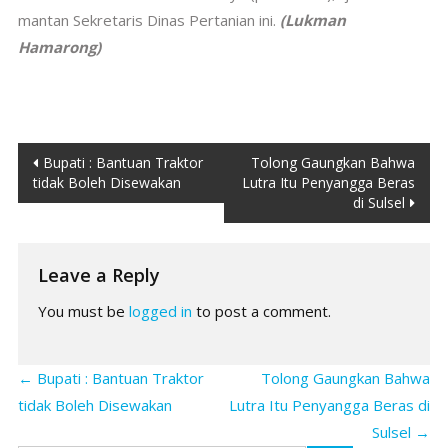
mantan Sekretaris Dinas Pertanian ini.
(Lukman
Hamarong)
Post
Bupati : Bantuan Traktor
Tolong Gaungkan Bahwa
tidak Boleh Disewakan
Lutra Itu Penyangga Beras
navigation
di Sulsel
Leave a Reply
You must be
logged in
to post a comment.
←
Bupati : Bantuan Traktor
Tolong Gaungkan Bahwa
tidak Boleh Disewakan
Lutra Itu Penyangga Beras di
Sulsel
→