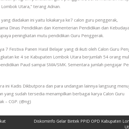
 Lombok Utara,” terang Adnan.
 yang diadakan ini yaitu lokakarya ke7 calon guru penggerak,
ama Dinas Pendidikan dan Kementerian Pendidikan dan Kebudaya
upaya peningkatan mutu pendidikan Guru Penggerak.
ya 7 Festiva Panen Hasil Belajar yang di ikuti oleh Calon Guru Pe
gkatan ke 4 se Kabupaten Lombok Utara berjumlah 54 orang mula
pendidikan Paud sampai SMA/SMK. Sementara jumlah pengajar Per
ra ini Kadis Dikbutpora dan para undangan lainnya langsung menu
n yang sudah tersedia menampilkan berbagai karya Calon Guru
ak – CGP. (@ng)
gkat
Diskominfo Gelar Bintek PPID OPD Kabupaten L
Ut