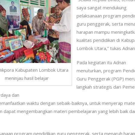
saya sangat mendukung
pelaksanaan program pendi
guru penggerak, serta men
harapan mampu meningkatk
kualitas pendidikan di Kabu
Lombok Utara,” tukas Adnan
Pada kegiatan itu Adnan
Dikpora Kabupaten Lombok Utara
menuturkan, program Pendi
meninjau hasil belajar
Guru Penggerak (PGP) mer
langkah strategis dari Peme
rdaya dan
emanfaatkan waktu dengan sebaik-baiknya, untuk menyerap mate
an dapat mengembangkan materi pembelajaran yang lebih baik dar
ksanaan program pendidikan guru penggerak, serta menaruh hara