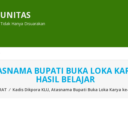
UNITAS
 Tidak Hanya Disuarakan
ASNAMA BUPATI BUKA LOKA KAR
HASIL BELAJAR
RAT
⁄
Kadis Dikpora KLU, Atasnama Bupati Buka Loka Karya ke-7