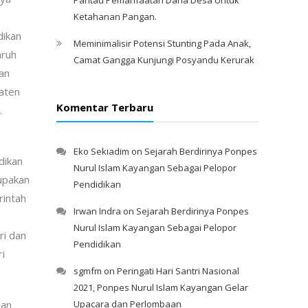
Ketahanan Pangan.
dikan
Meminimalisir Potensi Stunting Pada Anak,
aruh
Camat Gangga Kunjungi Posyandu Kerurak
an
paten
Komentar Terbaru
.
Eko Sekiadim
on
Sejarah Berdirinya Ponpes
dikan
Nurul Islam Kayangan Sebagai Pelopor
upakan
Pendidikan
rintah
Irwan Indra
on
Sejarah Berdirinya Ponpes
Nurul Islam Kayangan Sebagai Pelopor
ri dan
Pendidikan
i
sgmfm
on
Peringati Hari Santri Nasional
2021, Ponpes Nurul Islam Kayangan Gelar
pan
Upacara dan Perlombaan