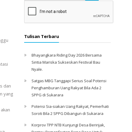
Tulisan Terbaru
nggu
Bhayangkara Riding Day 2026 Bersama
Sintia Mariska Sukseskan Festival Bau
tasi
Nyale. ‎
Satgas MBG Tanggapi Serius Soal Potensi
is dan
Penghamburan Uang Rakyat Bila Ada 2
an yang
SPPG di Sukarara
Potensi Sia-siakan Uang Rakyat, Pemerhati
t akan
Soroti Bila 2 SPPG Dibangun di Sukarara
Korprov TPP NTB Kunjungi Desa Beririjak,
nya
Pantau Pemanfaatan Dana Desa Untuk