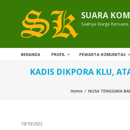
Skip
to
SUARA KOM
content
Saatnya Warga Bersuara,
BERANDA
PROFIL
PEWARTA KOMUNITAS
KADIS DIKPORA KLU, AT
Home
⁄
NUSA TENGGARA BA
19/10/2022