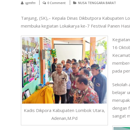
sgmfm
0 Comment
NUSA TENGGARA BARAT
Tanjung, (SK),– Kepala Dinas Dikbutpora Kabupaten 
membuka kegiatan Lokakarya ke-7 Festival Panen Hasil
Kegiatan
16 Oktob
Kecamat
memberda
pada pen
Sekolah 
belajar 
merupaka
dengan f
Kadis Dikpora Kabupaten Lombok Utara,
sangat m
Adenan,M.Pd