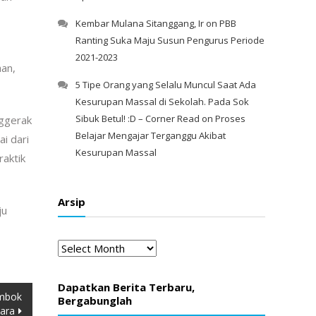
Kembar Mulana Sitanggang, Ir
on
PBB
Ranting Suka Maju Susun Pengurus Periode
2021-2023
an,
5 Tipe Orang yang Selalu Muncul Saat Ada
Kesurupan Massal di Sekolah. Pada Sok
Sibuk Betul! :D – Corner Read
on
Proses
nggerak
Belajar Mengajar Terganggu Akibat
i dari
Kesurupan Massal
aktik
Arsip
ju
Arsip
Dapatkan Berita Terbaru,
ombok
Bergabunglah
ara