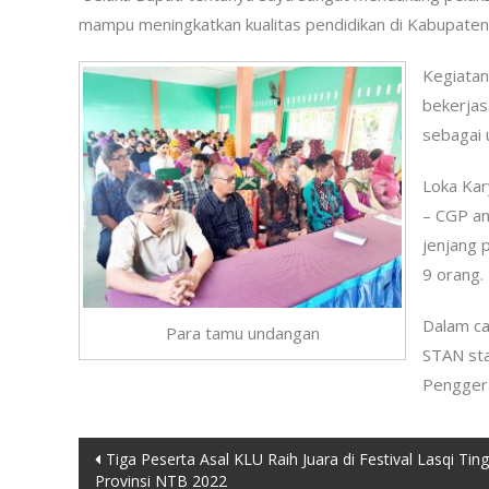
mampu meningkatkan kualitas pendidikan di Kabupaten
Kegiatan
bekerjas
sebagai 
Loka Kar
– CGP an
jenjang 
9 orang.
Dalam ca
Para tamu undangan
STAN sta
Pengger
Post
Tiga Peserta Asal KLU Raih Juara di Festival Lasqi Tin
Provinsi NTB 2022