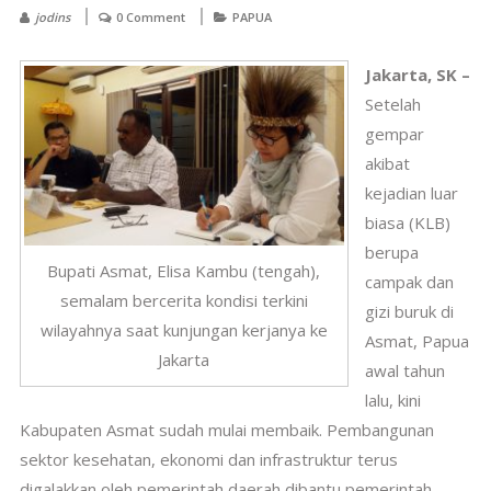
jodins
0 Comment
PAPUA
Jakarta, SK –
Setelah
gempar
akibat
kejadian luar
biasa (KLB)
berupa
Bupati Asmat, Elisa Kambu (tengah),
campak dan
semalam bercerita kondisi terkini
gizi buruk di
wilayahnya saat kunjungan kerjanya ke
Asmat, Papua
Jakarta
awal tahun
lalu, kini
Kabupaten Asmat sudah mulai membaik. Pembangunan
sektor kesehatan, ekonomi dan infrastruktur terus
digalakkan oleh pemerintah daerah dibantu pemerintah