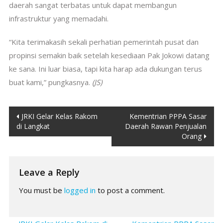
daerah sangat terbatas untuk dapat membangun
infrastruktur yang memadahi.
“Kita terimakasih sekali perhatian pemerintah pusat dan
propinsi semakin baik setelah kesediaan Pak Jokowi datang
ke sana. Ini luar biasa, tapi kita harap ada dukungan terus
buat kami,” pungkasnya.
(JS)
Post
JRKI Gelar Kelas Rakom
Kementrian PPPA Sasar
di Langkat
Daerah Rawan Penjualan
navigation
Orang
Leave a Reply
You must be
logged in
to post a comment.