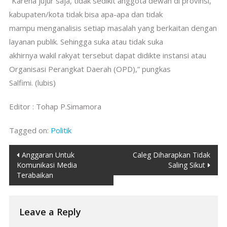
“Karena jujur saja, tidak sedikit anggota dewan di provinsi,
kabupaten/kota tidak bisa apa-apa dan tidak
mampu menganalisis setiap masalah yang berkaitan dengan
layanan publik. Sehingga suka atau tidak suka
akhirnya wakil rakyat tersebut dapat didikte instansi atau
Organisasi Perangkat Daerah (OPD),” pungkas
Salfimi. (lubis)
Editor : Tohap P.Simamora
Tagged on:
Politik
Post
Anggaran Untuk
Caleg Diharapkan Tidak
Komunikasi Media
Saling Sikut
navigation
Terabaikan
Leave a Reply