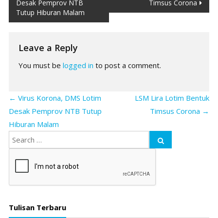
Desak Pemprov NTB
Timsus Corona
navigation
Tutup Hiburan Malam
Leave a Reply
You must be
logged in
to post a comment.
←
Virus Korona, DMS Lotim
LSM Lira Lotim Bentuk
Desak Pemprov NTB Tutup
Timsus Corona
→
Hiburan Malam
Tulisan Terbaru