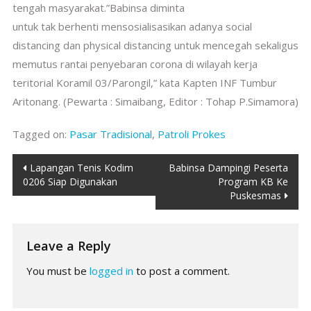
tengah masyarakat.”Babinsa diminta
untuk tak berhenti mensosialisasikan adanya social
distancing dan physical distancing untuk mencegah sekaligus
memutus rantai penyebaran corona di wilayah kerja
teritorial Koramil 03/Parongil,” kata Kapten INF Tumbur
Aritonang. (Pewarta : Simaibang, Editor : Tohap P.Simamora)
Tagged on:
Pasar Tradisional
,
Patroli Prokes
Post
Lapangan Tenis Kodim
Babinsa Dampingi Peserta
0206 Siap Digunakan
Program KB Ke
navigation
Puskesmas
Leave a Reply
You must be
logged in
to post a comment.