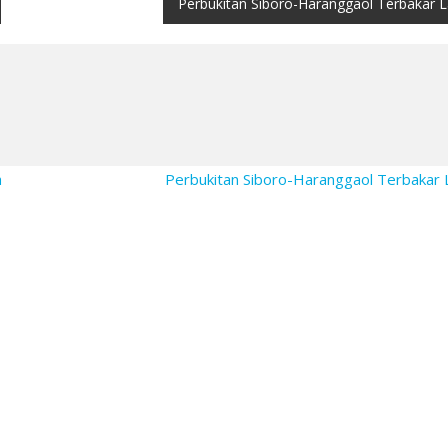
Perbukitan Siboro-Haranggaol Terbakar L
h
Perbukitan Siboro-Haranggaol Terbakar 