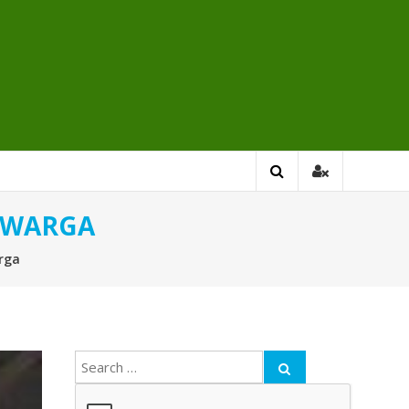
 WARGA
rga