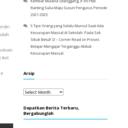
Kembar Mulana Sitanggang, Ir
on
PBB
Ranting Suka Maju Susun Pengurus Periode
2021-2023
5 Tipe Orang yang Selalu Muncul Saat Ada
rdiri
Kesurupan Massal di Sekolah. Pada Sok
uliah
Sibuk Betul! :D – Corner Read
on
Proses
Belajar Mengajar Terganggu Akibat
satuan.
Kesurupan Massal
 ikut
ra
Arsip
Arsip
Dapatkan Berita Terbaru,
Bergabunglah