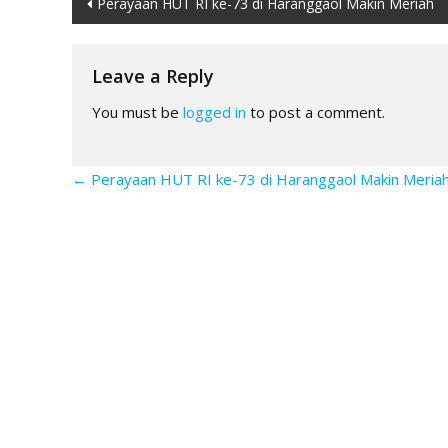
Post
Perayaan HUT RI ke-73 di Haranggaol Makin Meriah
navigation
Leave a Reply
You must be
logged in
to post a comment.
←
Perayaan HUT RI ke-73 di Haranggaol Makin Meria