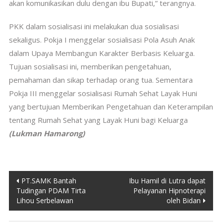
akan komunikasikan dulu dengan ibu Bupati,” terangnya.
PKK dalam sosialisasi ini melakukan dua sosialisasi
sekaligus. Pokja I menggelar sosialisasi Pola Asuh Anak
dalam Upaya Membangun Karakter Berbasis Keluarga.
Tujuan sosialisasi ini, memberikan pengetahuan,
pemahaman dan sikap terhadap orang tua. Sementara
Pokja III menggelar sosialisasi Rumah Sehat Layak Huni
yang bertujuan Memberikan Pengetahuan dan Keterampilan
tentang Rumah Sehat yang Layak Huni bagi Keluarga
(Lukman Hamarong)
Post
PT.SAMK Bantah
Ibu Hamil di Lutra dapat
Tudingan PDAM Tirta
Pelayanan Hipnoterapi
navigation
Lihou Serbelawan
oleh Bidan