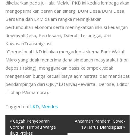
dikeluarkan pada Juli lalu. Melalui PKB ini kedua lembaga akan
mengoptimalkan peran dan sinergi BUM Desa/BUM Desa
Bersama dan LKM dalam rangka meningkatkan
pertumbuhan ekonomi serta meningkatkan inklusi keuangan
di wilayahDesa, Perdesaan, Daerah Tertinggal, dan
KawasanTransmigrasi.
“Operasional LKD ini akan mengadopsi skema Bank Wakaf
Mikro yang tidak menerima dana simpanan masyarakat (non
deposit taking), menggunakan basis kelompok ,tidak
mengenakan bunga kecuali biaya administrasi dan mendapat
pendampingan dari OJK ,” katanya.(Pewarta : Derose, Editor
: Tohap P.Simamora).
Tagged on:
LKD
,
Mendes
Post
Cegah Penyebaran
Ancaman Pandemi Covid-
Corona, Himbau Warga
19 Harus Diantisipasi
navigation
Ikuti Prokes