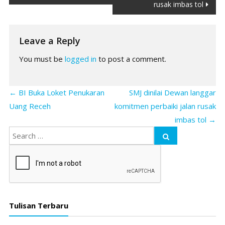
navigation
rusak imbas tol
Leave a Reply
You must be
logged in
to post a comment.
←
BI Buka Loket Penukaran
SMJ dinilai Dewan langgar
Uang Receh
komitmen perbaiki jalan rusak
imbas tol
→
Tulisan Terbaru