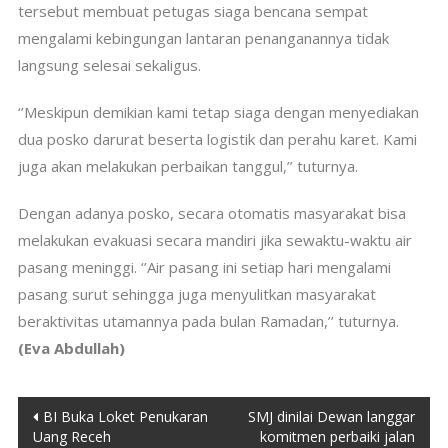
tersebut membuat petugas siaga bencana sempat
mengalami kebingungan lantaran penanganannya tidak
langsung selesai sekaligus.
‘’Meskipun demikian kami tetap siaga dengan menyediakan
dua posko darurat beserta logistik dan perahu karet. Kami
juga akan melakukan perbaikan tanggul,’’ tuturnya.
Dengan adanya posko, secara otomatis masyarakat bisa
melakukan evakuasi secara mandiri jika sewaktu-waktu air
pasang meninggi. ‘’Air pasang ini setiap hari mengalami
pasang surut sehingga juga menyulitkan masyarakat
beraktivitas utamannya pada bulan Ramadan,’’ tuturnya.
(Eva Abdullah)
Post
BI Buka Loket Penukaran
SMJ dinilai Dewan langgar
Uang Receh
komitmen perbaiki jalan