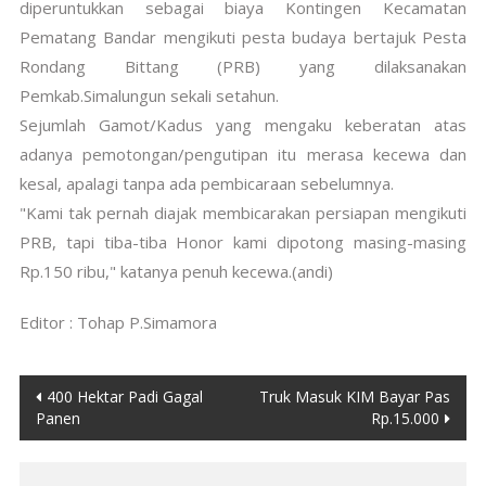
diperuntukkan sebagai biaya Kontingen Kecamatan
Pematang Bandar mengikuti pesta budaya bertajuk Pesta
Rondang Bittang (PRB) yang dilaksanakan
Pemkab.Simalungun sekali setahun.
Sejumlah Gamot/Kadus yang mengaku keberatan atas
adanya pemotongan/pengutipan itu merasa kecewa dan
kesal, apalagi tanpa ada pembicaraan sebelumnya.
"Kami tak pernah diajak membicarakan persiapan mengikuti
PRB, tapi tiba-tiba Honor kami dipotong masing-masing
Rp.150 ribu," katanya penuh kecewa.(andi)
Editor : Tohap P.Simamora
Post
400 Hektar Padi Gagal
Truk Masuk KIM Bayar Pas
Panen
Rp.15.000
navigation