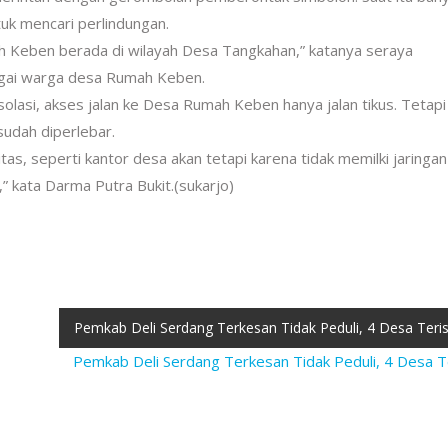
k mencari perlindungan.
 Keben berada di wilayah Desa Tangkahan,” katanya seraya
gai warga desa Rumah Keben.
lasi, akses jalan ke Desa Rumah Keben hanya jalan tikus. Tetapi
udah diperlebar.
as, seperti kantor desa akan tetapi karena tidak memilki jaringan l
 kata Darma Putra Bukit.(sukarjo)
Pemkab Deli Serdang Terkesan Tidak Peduli, 4 Desa Teris
Pemkab Deli Serdang Terkesan Tidak Peduli, 4 Desa Te