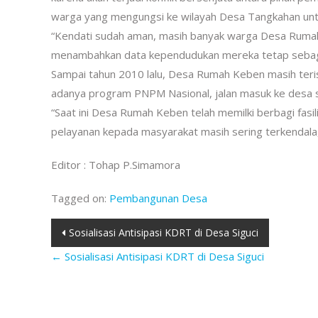
warga yang mengungsi ke wilayah Desa Tangkahan untu
“Kendati sudah aman, masih banyak warga Desa Rumah
menambahkan data kependudukan mereka tetap seba
Sampai tahun 2010 lalu, Desa Rumah Keben masih teriso
adanya program PNPM Nasional, jalan masuk ke desa s
“Saat ini Desa Rumah Keben telah memilki berbagi fasilit
pelayanan kepada masyarakat masih sering terkendala,”
Editor : Tohap P.Simamora
Tagged on:
Pembangunan Desa
Post
Sosialisasi Antisipasi KDRT di Desa Siguci
navigation
←
Sosialisasi Antisipasi KDRT di Desa Siguci