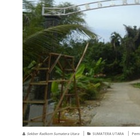
Sekber Radkom Sumatera Utara
SUMATERA UTARA
Pem