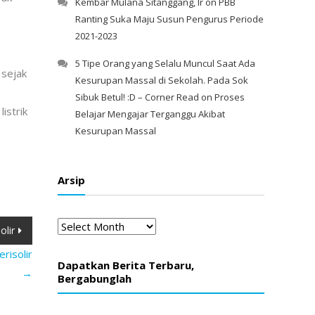
Kembar Mulana Sitanggang, Ir
on
PBB
Ranting Suka Maju Susun Pengurus Periode
2021-2023
5 Tipe Orang yang Selalu Muncul Saat Ada
 sejak
Kesurupan Massal di Sekolah. Pada Sok
Sibuk Betul! :D – Corner Read
on
Proses
istrik
Belajar Mengajar Terganggu Akibat
Kesurupan Massal
Arsip
Arsip
olir
risolir
Dapatkan Berita Terbaru,
→
Bergabunglah