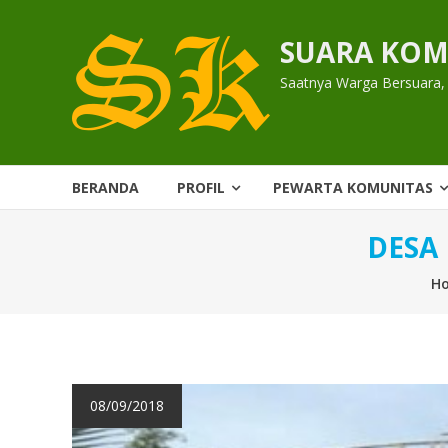
Skip
to
SUARA KOM
content
Saatnya Warga Bersuara,
BERANDA
PROFIL
PEWARTA KOMUNITAS
DESA
H
08/09/2018