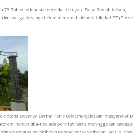
ah 73 Tahun Indonesia merdeka, ternyata Desa Rumah Keben,
ni warga desanya belum menikmati aliran listrik dari PT.(Perse
ekretaris Desanya Darma Putra Bukit menjelaskan, masyarakat 
eram, namun tiba-tiba ada perintah harus meninggalkan kawasa
pemerintah dengan gerombolan pemberontak Simbolon. Saat itu ban