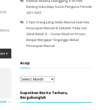
Kembar Mulana Sitanggang, Ir
on
PBB
Ranting Suka Maju Susun Pengurus Periode
mbok
2021-2023
5 Tipe Orang yang Selalu Muncul Saat Ada
Kesurupan Massal di Sekolah. Pada Sok
adanya
Sibuk Betul! :D – Corner Read
on
Proses
Belajar Mengajar Terganggu Akibat
Kesurupan Massal
ani
Arsip
Arsip
Dapatkan Berita Terbaru,
Bergabunglah
adani
→