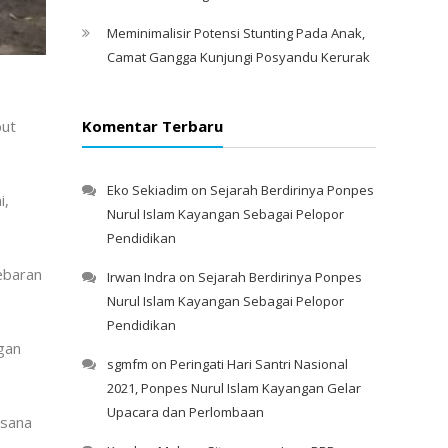
Meminimalisir Potensi Stunting Pada Anak,
Camat Gangga Kunjungi Posyandu Kerurak
but
Komentar Terbaru
Eko Sekiadim
on
Sejarah Berdirinya Ponpes
i,
Nurul Islam Kayangan Sebagai Pelopor
Pendidikan
ebaran
Irwan Indra
on
Sejarah Berdirinya Ponpes
Nurul Islam Kayangan Sebagai Pelopor
Pendidikan
gan
sgmfm
on
Peringati Hari Santri Nasional
2021, Ponpes Nurul Islam Kayangan Gelar
Upacara dan Perlombaan
ksana