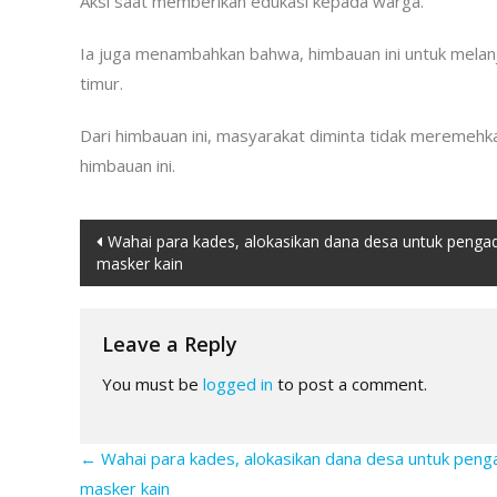
Aksi saat memberikan edukasi kepada warga.
Ia juga menambahkan bahwa, himbauan ini untuk melan
timur.
Dari himbauan ini, masyarakat diminta tidak meremehk
himbauan ini.
Post
Wahai para kades, alokasikan dana desa untuk penga
masker kain
navigation
Leave a Reply
You must be
logged in
to post a comment.
←
Wahai para kades, alokasikan dana desa untuk pen
masker kain