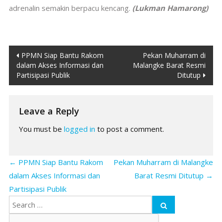
adrenalin semakin berpacu kencang.
(Lukman Hamarong)
Post
PPMN Siap Bantu Rakom
Pekan Muharram di
dalam Akses Informasi dan
Malangke Barat Resmi
navigation
Partisipasi Publik
Ditutup
Leave a Reply
You must be
logged in
to post a comment.
←
PPMN Siap Bantu Rakom
Pekan Muharram di Malangke
dalam Akses Informasi dan
Barat Resmi Ditutup
→
Partisipasi Publik