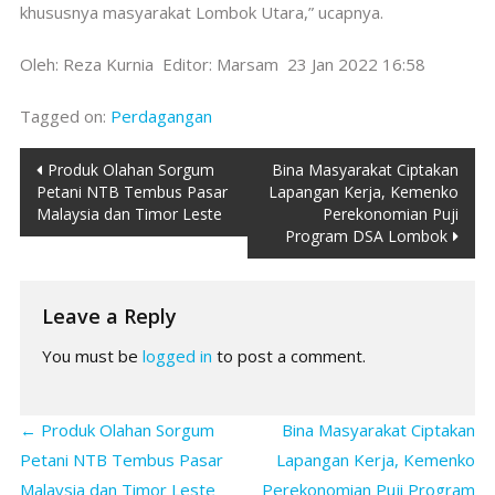
khususnya masyarakat Lombok Utara,” ucapnya.
Oleh: Reza Kurnia Editor: Marsam 23 Jan 2022 16:58
Tagged on:
Perdagangan
Post
Produk Olahan Sorgum
Bina Masyarakat Ciptakan
Petani NTB Tembus Pasar
Lapangan Kerja, Kemenko
navigation
Malaysia dan Timor Leste
Perekonomian Puji
Program DSA Lombok
Leave a Reply
You must be
logged in
to post a comment.
←
Produk Olahan Sorgum
Bina Masyarakat Ciptakan
Petani NTB Tembus Pasar
Lapangan Kerja, Kemenko
Malaysia dan Timor Leste
Perekonomian Puji Program