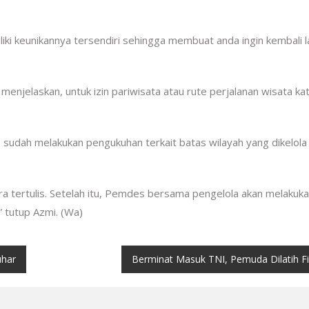
iki keunikannya tersendiri sehingga membuat anda ingin kembali l
enjelaskan, untuk izin pariwisata atau rute perjalanan wisata ka
 sudah melakukan pengukuhan terkait batas wilayah yang dikelola
ra tertulis. Setelah itu, Pemdes bersama pengelola akan melakuk
 tutup Azmi. (Wa)
uhar
Berminat Masuk TNI, Pemuda Dilatih F