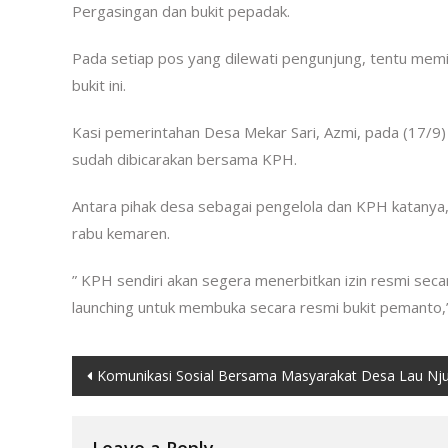
Pergasingan dan bukit pepadak.
Pada setiap pos yang dilewati pengunjung, tentu memil
bukit ini.
Kasi pemerintahan Desa Mekar Sari, Azmi, pada (17/9) m
sudah dibicarakan bersama KPH.
Antara pihak desa sebagai pengelola dan KPH katanya,
rabu kemaren.
” KPH sendiri akan segera menerbitkan izin resmi seca
launching untuk membuka secara resmi bukit pemanto,”
Post
Komunikasi Sosial Bersama Masyarakat Desa Lau Nj
navigation