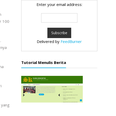
Enter your email address:
m
r 100
.
Delivered by
FeedBurner
rnya
Tutorial Menulis Berita
na
i
m yang