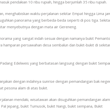
asuk pendakian 10 ribu rupiah, hingga berjumlah 35 ribu rupiah.
ran, menghabiskan waktu perjalanan sekitar Empat hingga Lima ja
uguhkan panorama yang berbeda-beda seperti di pos tiga. Sekita
sekitar menyebutnya dengan mata air Gereneng.
anorama yang sangat indah sesuai dengan namanya bukit Pemanto
a hamparan persawahan desa sembalun dan bukit-bukit di sekita
n Padang Edelweis yang berbatasan langsung dengan bukit Sempa
imanjakan dengan indahnya sunrise dengan pemandangan bak neger
 pesona alam di atas bukit.
erjalanan mendaki, wisatawan akan disuguhkan pemandangan ala
al Jepang, bukit Tumusok, bukit Nangi, bukit sempana, Bukit