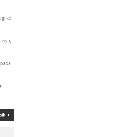
agi ke
tanya,
 pada
an
isik