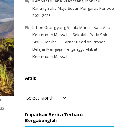
Kembar Mulana Sitanggang, Ir
on
PBB
Ranting Suka Maju Susun Pengurus Periode
2021-2023
5 Tipe Orang yang Selalu Muncul Saat Ada
Kesurupan Massal di Sekolah. Pada Sok
Sibuk Betul! :D – Corner Read
on
Proses
Belajar Mengajar Terganggu Akibat
Kesurupan Massal
Arsip
Arsip
en
as
Dapatkan Berita Terbaru,
Bergabunglah