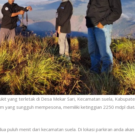
kit yang terletak di Desa Mekar Sari, Kecamatan suela, Kabupat
am yang sungguh mempesona, memiliki ketinggian 2250 mdpl diat
 puluh menit dari kecamatan suela. Di lokasi parkiran anda akan