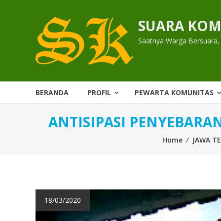
Skip
to
SUARA KOM
content
Saatnya Warga Bersuara,
BERANDA
PROFIL
PEWARTA KOMUNITAS
ANTISIPASI PENYEBARA
Home
⁄
JAWA T
18/03/2020