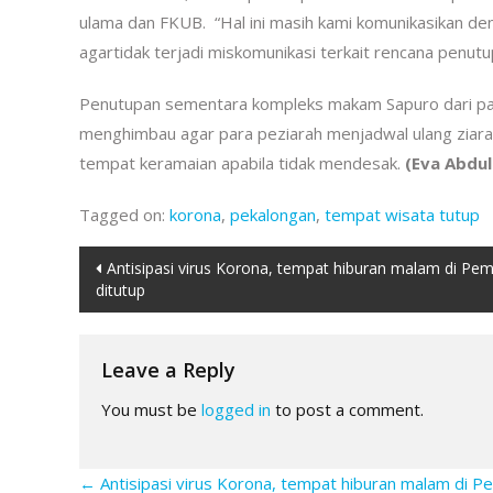
ulama dan FKUB. “Hal ini masih kami komunikasikan d
agartidak terjadi miskomunikasi terkait rencana penutupa
Penutupan sementara kompleks makam Sapuro dari para
menghimbau agar para peziarah menjadwal ulang zia
tempat keramaian apabila tidak mendesak.
(Eva Abdul
Tagged on:
korona
,
pekalongan
,
tempat wisata tutup
Post
Antisipasi virus Korona, tempat hiburan malam di Pe
ditutup
navigation
Leave a Reply
You must be
logged in
to post a comment.
←
Antisipasi virus Korona, tempat hiburan malam di P