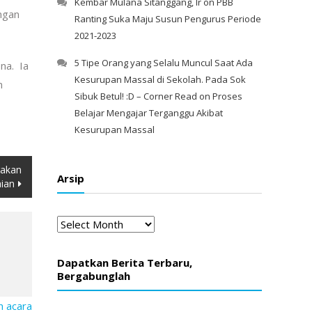
Kembar Mulana Sitanggang, Ir
on
PBB
ngan
Ranting Suka Maju Susun Pengurus Periode
2021-2023
5 Tipe Orang yang Selalu Muncul Saat Ada
na. Ia
Kesurupan Massal di Sekolah. Pada Sok
n
Sibuk Betul! :D – Corner Read
on
Proses
Belajar Mengajar Terganggu Akibat
Kesurupan Massal
rakan
Arsip
ian
Arsip
Dapatkan Berita Terbaru,
Bergabunglah
n acara