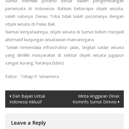
Sumut memiliki potensi besar dalam pengembangan
pariwisata di Indonesia. Bahkan beberapa objek wisata,
salah satunya Danau Toba tidak kalah pesonanya dengan
objek wisata di Pulau Bali.
Namun kenyataannya, objek wisata di Sumut belum menjadi
alternatif kunjungan wisatawan mancanegara.
"Selain terkendala infrastruktur jalan, tingkat sadar wisata
yang dimiliki masyarakat di sekitar objek wisata jugapun
sangat kurang,"katanya.(lubis)
Editor : Tohap P. Simamora
Post
Dari Bayan Untuk
Minta Anggaran Dinas
Indonesia Inklusif
Kominfo Sumut Direvisi
navigation
Leave a Reply